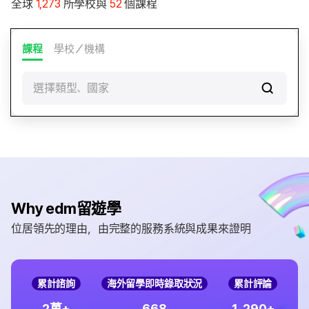
全球
1,273
所學校與
52
個課程
課程
學校／機構
選擇類型、國家
Why edm留遊學
位居領先的理由，由完整的服務系統與成果來證明
累計諮詢
海外留學即時錄取狀況
累計評論
,
2
6
6
8
1
2
9
0
萬+
+