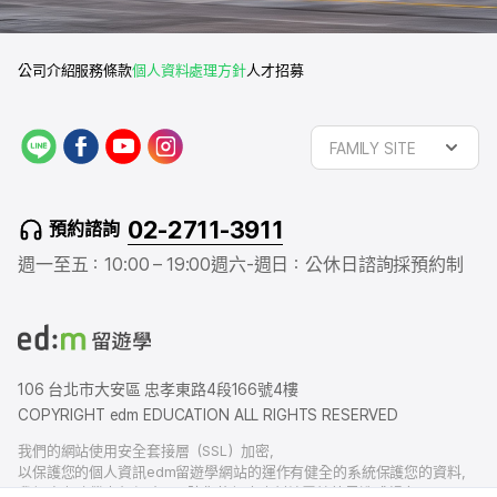
公司介紹
服務條款
個人資料處理方針
人才招募
L
f
y
i
FAMILY SITE
I
a
o
n
N
c
u
s
E
e
t
t
02-2711-3911
預約諮詢
b
u
a
o
b
g
週一至五：10:00 – 19:00
週六-週日：公休日
諮詢採預約制
o
e
r
k
a
m
106 台北市大安區 忠孝東路4段166號4樓
COPYRIGHT edm EDUCATION ALL RIGHTS RESERVED
我們的網站使用安全套接層（SSL）加密，
以保護您的個人資訊edm留遊學網站的運作有健全的系統保護您的資料，
我們也有賠償責任保險，以防您的個人資料洩露給外界造成損害