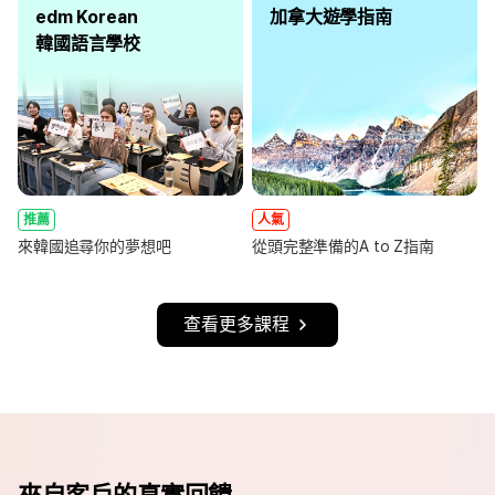
edm Korean
加拿大遊學指南
韓國語言學校
推薦
人氣
來韓國追尋你的夢想吧
從頭完整準備的A to Z指南
查看更多課程
來自客戶的真實回饋