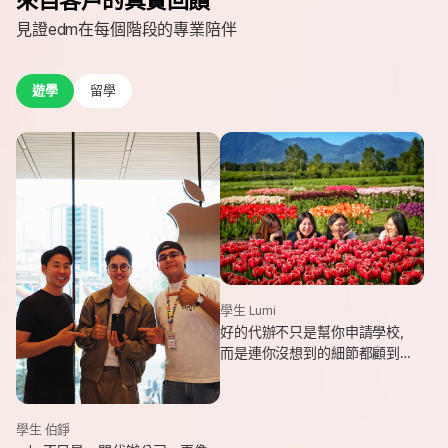
見證edm在每個階段的專業陪伴
遊學
留學
學生 Lumi
好的代辦不只是幫你申請學校，
而是連你沒想到的細節都顧到
了。edm專業和貼心，讓我這趟
遊學旅程從規劃到落地，都能踏
實又順利。
學生 伯錚