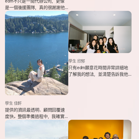
edm不只是一間代辦公司，更像
是一個後援團隊，真的很謝謝他
們的幫忙，讓我能安心出發，去
追逐我一直想完成的留遊學夢
想。
學生 欣郁
只有edm願意花時間非常詳細地
了解我的想法，並清楚告訴我他
們可以提供哪些協助，同時給我
更多不同的選項，讓原本對未來
感到迷茫的我慢慢看見方向。
學生 佳軒
提供的資訊最透明、顧問回覆速
度快。整個準備過程中，我確實
也感受到edm的用心與專業。抵
達當地後也會持續透過LINE關心
我在國外的狀況。