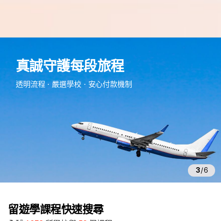
e
d
真誠守護每段旅程
m
留
透明流程・嚴選學校・安心付款機制
遊
學
3
/
6
留遊學課程快速搜尋