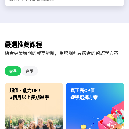
嚴選推薦課程
結合專業顧問的豐富經驗，為您規劃最適合的留遊學方案
遊學
留學
超值・能力UP！
真正高CP值
6個月以上長期遊學
遊學選擇方案