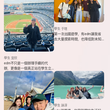
學生 于瑄
第一次出國遊學，有edm讓我省
去大量摸索時間，也降低對未知
環境的緊張感。遇到問題時，顧
問即時回覆與協助，整體體驗非
常安心。
學生 宜欣
edm不只是一個辦理手續的代
辦，更像是一個真正站在學生立
場、陪伴並支持你完成留遊學夢
想的夥伴。這也是我會想推薦
edm的原因。
學生 詠淳