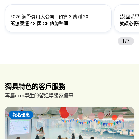
2026 遊學費用大公開！預算 3 萬到 20
【英國遊學
萬怎麼選？8 國 CP 值總整理
就讀心得訪
給想到英
1
/
7
獨具特色的客戶服務
專屬edm學生的留遊學獨家優惠
報名優惠