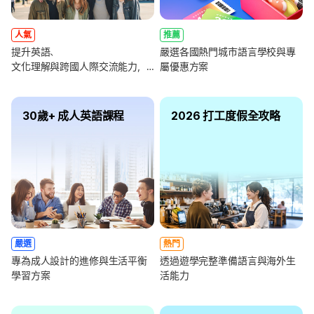
人氣
推薦
提升英語、
嚴選各國熱門城市語言學校與專
文化理解與跨國人際交流能力，
屬優惠方案
全面強化未來職涯競爭力
30歲+ 成人英語課程
2026 打工度假全攻略
嚴選
熱門
專為成人設計的進修與生活平衡
透過遊學完整準備語言與海外生
學習方案
活能力