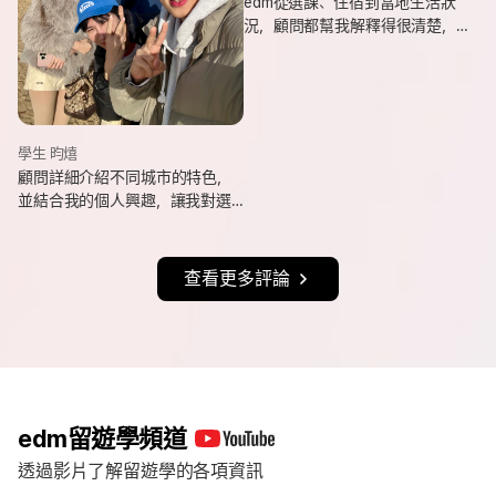
edm從選課、住宿到當地生活狀
況，顧問都幫我解釋得很清楚，
也會分享她自己的遊學經驗與選
課建議，讓我對未知的事情更有
方向。
學生 昀熺
顧問詳細介紹不同城市的特色，
並結合我的個人興趣，讓我對選
擇城市更有方向，也持續更新申
請進度與提醒相關事項，讓整體
流程更清楚順利。
查看更多評論
edm留遊學頻道
透過影片了解留遊學的各項資訊