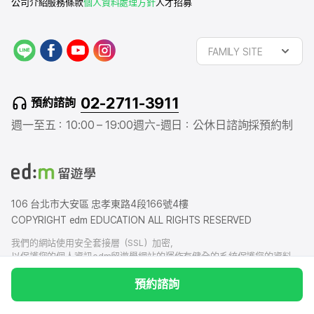
公司介紹
服務條款
個人資料處理方針
人才招募
L
f
y
i
FAMILY SITE
I
a
o
n
N
c
u
s
E
e
t
t
02-2711-3911
預約諮詢
b
u
a
o
b
g
週一至五：10:00 – 19:00
週六-週日：公休日
諮詢採預約制
o
e
r
k
a
m
106 台北市大安區 忠孝東路4段166號4樓
COPYRIGHT edm EDUCATION ALL RIGHTS RESERVED
我們的網站使用安全套接層（SSL）加密，
以保護您的個人資訊edm留遊學網站的運作有健全的系統保護您的資料，
我們也有賠償責任保險，以防您的個人資料洩露給外界造成損害
預約諮詢