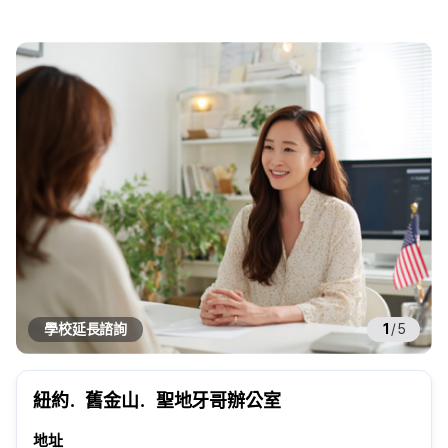
學校延長諮詢
1
/
5
紐約．舊金山．聖地牙哥辦公室
地址