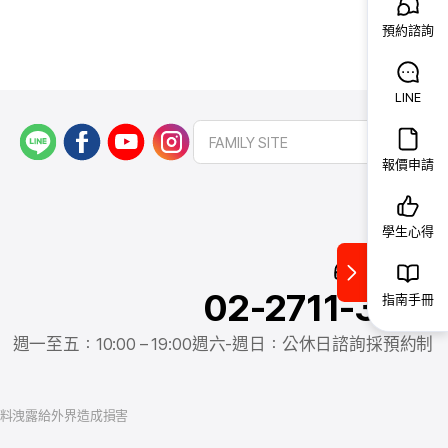
預約諮詢
LINE
L
f
y
i
FAMILY SITE
I
a
o
n
報價申請
N
c
u
s
E
e
t
t
b
u
a
學生心得
o
b
g
預約諮詢
o
e
r
02-2711-3911
k
a
指南手冊
m
週一至五：10:00 – 19:00
週六-週日：公休日
諮詢採預約制
資料洩露給外界造成損害