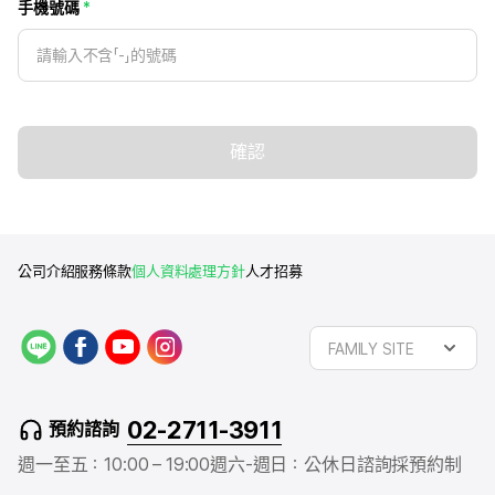
手機號碼
確認
公司介紹
服務條款
個人資料處理方針
人才招募
L
f
y
i
FAMILY SITE
I
a
o
n
N
c
u
s
E
e
t
t
02-2711-3911
預約諮詢
b
u
a
o
b
g
週一至五：10:00 – 19:00
週六-週日：公休日
諮詢採預約制
o
e
r