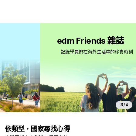
留
學
edm Friends 雜誌
評
論
記錄學員們在海外生活中的珍貴時刻
主
頁
3
/
4
依類型・國家尋找心得