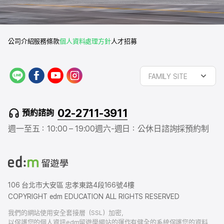
公司介紹
服務條款
個人資料處理方針
人才招募
L
f
y
i
FAMILY SITE
I
a
o
n
N
c
u
s
E
e
t
t
02-2711-3911
預約諮詢
b
u
a
o
b
g
週一至五：10:00 – 19:00
週六-週日：公休日
諮詢採預約制
o
e
r
k
a
m
106 台北市大安區 忠孝東路4段166號4樓
COPYRIGHT edm EDUCATION ALL RIGHTS RESERVED
我們的網站使用安全套接層（SSL）加密，
以保護您的個人資訊edm留遊學網站的運作有健全的系統保護您的資料，