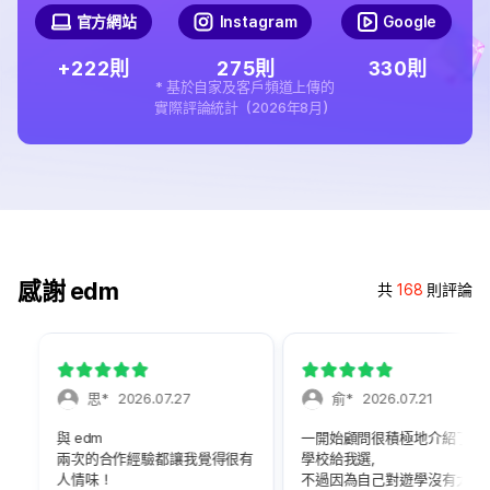
官方網站
Instagram
Google
2
2
2
2
7
5
3
3
0
+
則
則
則
* 基於自家及客戶頻道上傳的
實際評論統計（2026年8月）
感謝 edm
共
168
則評論
思*
2026.07.27
俞*
2026.07.21
與 edm
一開始顧問很積極地介紹了幾間
兩次的合作經驗都讓我覺得很有
學校給我選，
人情味！
不過因為自己對遊學沒有太多研