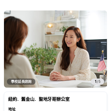
學校延長諮詢
1
/
5
紐約．舊金山．聖地牙哥辦公室
地址