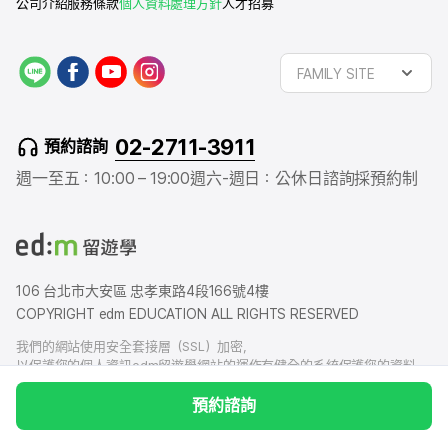
公司介紹
服務條款
個人資料處理方針
人才招募
L
f
y
i
FAMILY SITE
I
a
o
n
N
c
u
s
E
e
t
t
02-2711-3911
預約諮詢
b
u
a
o
b
g
週一至五：10:00 – 19:00
週六-週日：公休日
諮詢採預約制
o
e
r
k
a
m
106 台北市大安區 忠孝東路4段166號4樓
COPYRIGHT edm EDUCATION ALL RIGHTS RESERVED
我們的網站使用安全套接層（SSL）加密，
以保護您的個人資訊edm留遊學網站的運作有健全的系統保護您的資料，
我們也有賠償責任保險，以防您的個人資料洩露給外界造成損害
預約諮詢