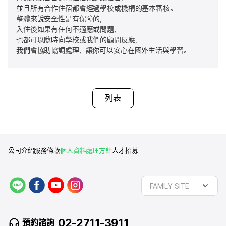
並且所有合作住宿都會經過學校或機構的基本審核。
整體來說安全性是有保障的，
入住後如果有任何不適應或問題，
也都可以隨時向學校或我們的顧問反應，
我們會協助協調處理，讓你可以安心在國外生活與學習。
列表
公司介紹
服務條款
個人資料處理方針
人才招募
L
f
y
i
FAMILY SITE
I
a
o
n
N
c
u
s
E
e
t
t
02-2711-3911
預約諮詢
b
u
a