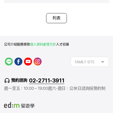
列表
公司介紹
服務條款
個人資料處理方針
人才招募
L
f
y
i
FAMILY SITE
I
a
o
n
N
c
u
s
E
e
t
t
02-2711-3911
預約諮詢
b
u
a
o
b
g
週一至五：10:00 – 19:00
週六-週日：公休日
諮詢採預約制
o
e
r
k
a
m