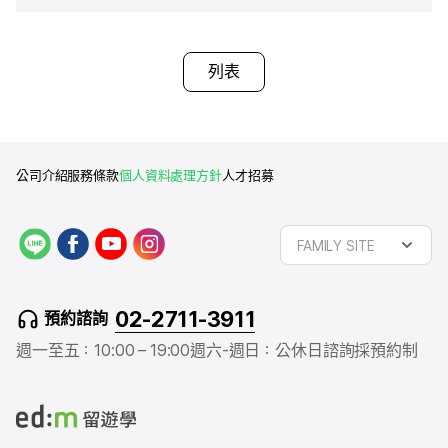
列表
公司介紹
服務條款
個人資料處理方針
人才招募
L
f
y
i
FAMILY SITE
I
a
o
n
N
c
u
s
E
e
t
t
02-2711-3911
預約諮詢
b
u
a
o
b
g
週一至五：10:00 – 19:00
週六-週日：公休日
諮詢採預約制
o
e
r
k
a
m