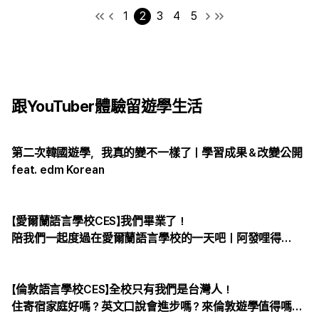
1
2
3
4
5
跟YouTuber體驗留遊學生活
第二次韓國遊學，我真的變不一樣了｜學習成果＆改變公開
feat. edm Korean
【愛爾蘭語言學校CES】我們畢業了！
陪我們一起度過在愛爾蘭語言學校的一天吧｜阿發哩得
Alpha Leader ft.edm留遊學
【倫敦語言學校CES】全校只有我們是台灣人！
住寄宿家庭好嗎？英文口說會進步嗎？來倫敦遊學值得嗎？