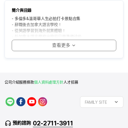
簡介與目錄
簡介與目錄
- 找到最適合自己個性的英國城市
- 就是大自然！來到布萊頓了
- 多倫多&溫哥華人生必拍打卡景點合集
- 因為喜歡足球所以來到曼徹斯特！
- 辭職後去加拿大語言學校！
- 在伯恩茅斯和英語變成好朋友
- 從英語學習到海外就業體驗！
- edm留學中心倫敦分社社交日心得
- 赴加拿大語言學校出發前只需準備這些
公司介紹
服務條款
個人資料處理方針
人才招募
L
f
y
i
FAMILY SITE
I
a
o
n
N
c
u
s
E
e
t
t
02-2711-3911
預約諮詢
b
u
a