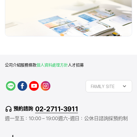
公司介紹
服務條款
個人資料處理方針
人才招募
L
f
y
i
FAMILY SITE
I
a
o
n
N
c
u
s
E
e
t
t
02-2711-3911
預約諮詢
b
u
a
o
b
g
週一至五：10:00 – 19:00
週六-週日：公休日
諮詢採預約制
o
e
r
k
a
m