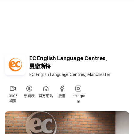
EC English Language Centres,
曼徹斯特
EC English Language Centres, Manchester
360°
學費表
官方網站
臉書
Instagra
視圖
m