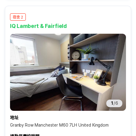
宿舍 2
IQ Lambert & Fairfield
1
/
6
地址
Granby Row Manchester M60 7LH United Kingdom