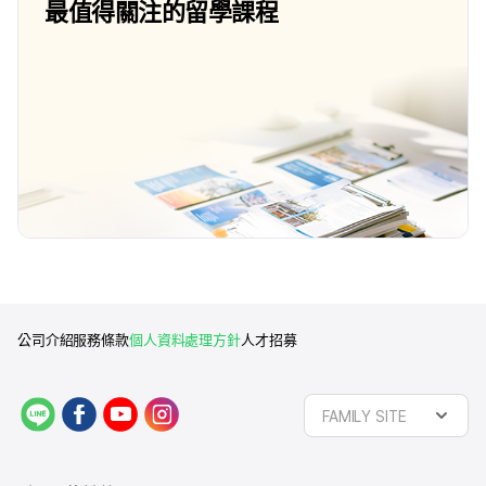
最值得關注的留學課程
公司介紹
服務條款
個人資料處理方針
人才招募
L
f
y
i
FAMILY SITE
I
a
o
n
N
c
u
s
E
e
t
t