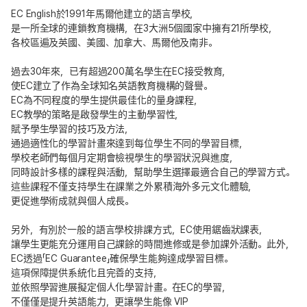
EC English於1991年馬爾他建立的語言學校，
是一所全球的連鎖教育機構，在3大洲5個國家中擁有21所學校，
各校區遍及英國、美國、加拿大、馬爾他及南非。
過去30年來，已有超過200萬名學生在EC接受教育，
使EC建立了作為全球知名英語教育機構的聲譽。
EC為不同程度的學生提供最佳化的量身課程，
EC教學的策略是啟發學生的主動學習性，
賦予學生學習的技巧及方法，
通過適性化的學習計畫來達到每位學生不同的學習目標，
學校老師們每個月定期會檢視學生的學習狀況與進度，
同時設計多樣的課程與活動，幫助學生選擇最適合自己的學習方式。
這些課程不僅支持學生在課業之外累積海外多元文化體驗，
更促進學術成就與個人成長。
另外，有別於一般的語言學校排課方式，EC使用鋸齒狀課表，
讓學生更能充分運用自己課餘的時間進修或是參加課外活動。此外，
EC透過「EC Guarantee」確保學生能夠達成學習目標。
這項保障提供系統化且完善的支持，
並依照學習進展擬定個人化學習計畫。在EC的學習，
不僅僅是提升英語能力，更讓學生能像 VIP