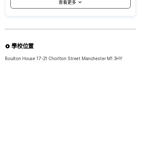
1. 由語言學校自動分配，可能會遇到自己無法適應的家庭
2. 需適應家庭的生活方式與規矩，個人空間與自由可能受限
3. 飲食或生活習慣差異，可能造成不便
4. 通常分配在距離學校約一小時以內的地區，
通勤時間可能較長
可選擇的寄宿家庭方案
學校位置
※可選擇項目※
1.餐食提供
Boulton House 17-21 Chorlton Street Manchester M1 3HY
• 基本為Half-Board(提供早餐與晚餐)
• 若希望Breakfast Only(僅提供早餐)或Self-
Catering(不含餐食)可於申請時提出
2.浴室使用
• 一般為共用浴室(男女共用)
• 部分語言學校可提供私人浴室選項，可自由選擇
3.房型
• 基本提供單人房(Single Room)
• 兩人同行報名時，可選擇 雙人房(Twin Room)
※注意事項※
▶ 若選擇包含餐食的寄宿家庭，廚房使用將受限制
▶ 早餐通常提供麥片與吐司，晚餐則與寄宿家庭成員相同
▶ 每個寄宿家庭依分配情況，最多可容納4位學生共同居住