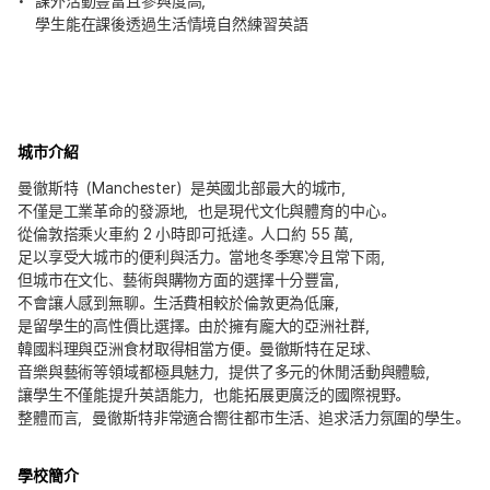
課外活動豐富且參與度高，
學生能在課後透過生活情境自然練習英語
城市介紹
曼徹斯特（Manchester）是英國北部最大的城市，
不僅是工業革命的發源地，也是現代文化與體育的中心。
從倫敦搭乘火車約 2 小時即可抵達。人口約 55 萬，
足以享受大城市的便利與活力。當地冬季寒冷且常下雨，
但城市在文化、藝術與購物方面的選擇十分豐富，
不會讓人感到無聊。生活費相較於倫敦更為低廉，
是留學生的高性價比選擇。由於擁有龐大的亞洲社群，
韓國料理與亞洲食材取得相當方便。曼徹斯特在足球、
音樂與藝術等領域都極具魅力，提供了多元的休閒活動與體驗，
讓學生不僅能提升英語能力，也能拓展更廣泛的國際視野。
整體而言，曼徹斯特非常適合嚮往都市生活、追求活力氛圍的學生。
學校簡介