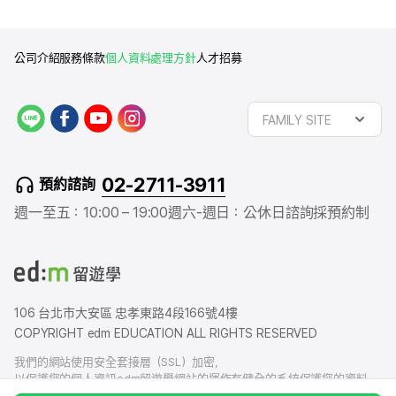
公司介紹
服務條款
個人資料處理方針
人才招募
L
f
y
i
FAMILY SITE
I
a
o
n
N
c
u
s
E
e
t
t
02-2711-3911
預約諮詢
b
u
a
o
b
g
週一至五：10:00 – 19:00
週六-週日：公休日
諮詢採預約制
o
e
r
k
a
m
106 台北市大安區 忠孝東路4段166號4樓
COPYRIGHT edm EDUCATION ALL RIGHTS RESERVED
我們的網站使用安全套接層（SSL）加密，
以保護您的個人資訊edm留遊學網站的運作有健全的系統保護您的資料，
我們也有賠償責任保險，以防您的個人資料洩露給外界造成損害