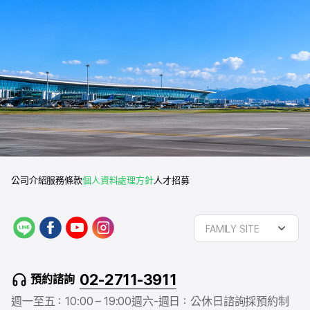
公司介紹
服務條款
個人資料處理方針
人才招募
L
f
y
i
FAMILY SITE
I
a
o
n
N
c
u
s
E
e
t
t
02-2711-3911
預約諮詢
b
u
a
o
b
g
週一至五：10:00 – 19:00
週六-週日：公休日
諮詢採預約制
o
e
r