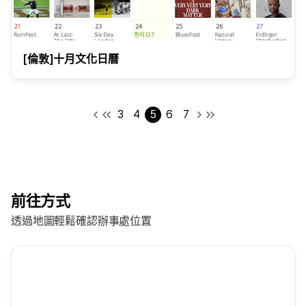
[倫敦]十月文化日曆
3
4
5
6
7
前往方式
透過地圖輕鬆確認辦事處位置