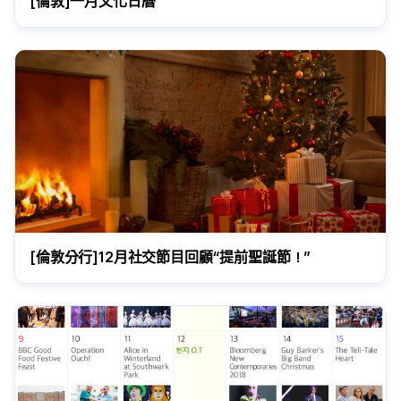
[倫敦]一月文化日曆
[倫敦分行]12月社交節目回顧“提前聖誕節！”