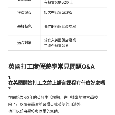
有薪實習需B2以上
推薦課程
飯店帶薪實習課程
商用
學校特色
彈性的無限套裝課程
市中
想進入英國飯店產業
想提
適合對象
希望帶薪實習者
未來
英國打工度假遊學常見問題Q&A
1.
在英國開始打工之前上語言課程有什麼好處嗎
?
在開始為期2年的英打生活前期，先申請當地語言學校，
除了可以預先學習並習慣英式英語的用法外，
也可以藉由學校與同學的幫助，