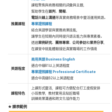
課程聚焦與商務相關的詞彙與主題，
幫助學生在
談判
、
簡報
、
電話
與
線上溝通
等真實商務場景中靈活運用英語。
推薦課程
專業證照課程
結合英語學習與實務商業技能，
讓學生在短期內同時提升語言能力與專業素養。
透過
案例研究
、
團隊專案
、
公司參訪
和
業界分享
，
在課堂中就能體驗接近真實職場的工作情境
商用英語 Business English
適合中級B1以上英語程度
英語程度
專業證照課程 Professional Certificate
適合中高級B2以上英語程度
上課形式靈活，課程可方便配合打工度假安排
課程特色
小班教學，教材實用且貼近職場
訓練商業溝通和跨文化協作能力
★ 課表範例