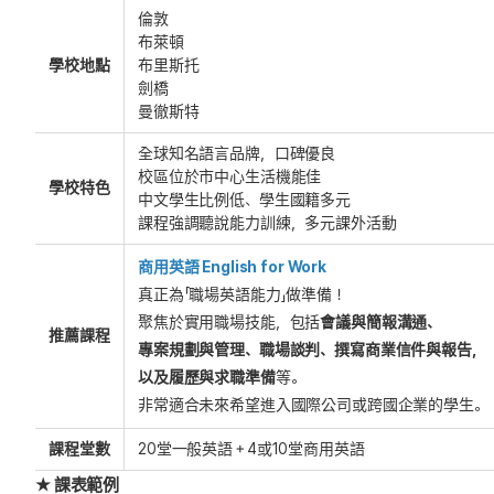
倫敦
布萊頓
學校地點
布里斯托
劍橋
曼徹斯特
全球知名語言品牌，口碑優良
校區位於市中心生活機能佳
學校特色
中文學生比例低、學生國籍多元
課程強調聽說能力訓練，多元課外活動
商用英語 English for Work
真正為「職場英語能力」做準備！
聚焦於實用職場技能，包括
會議與簡報溝通、
推薦課程
專案規劃與管理、職場談判、撰寫商業信件與報告，
以及履歷與求職準備
等。
非常適合未來希望進入國際公司或跨國企業的學
生。
課程堂數
20堂一般英語＋4或10堂商用英語
★ 課表範例