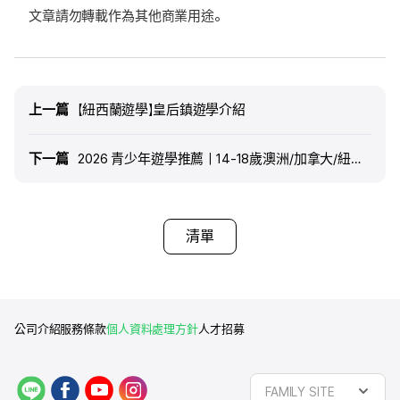
文章請勿轉載作為其他商業用途。
上一篇
上一篇
【紐西蘭遊學】皇后鎮遊學介紹
下一篇
下一篇
2026 青少年遊學推薦｜14-18歲澳洲/加拿大/紐西蘭語言課程：安全選校、費用、心得全攻略 - ed:m 留遊學
清單
公司介紹
服務條款
個人資料處理方針
人才招募
L
f
y
i
FAMILY SITE
I
a
o
n