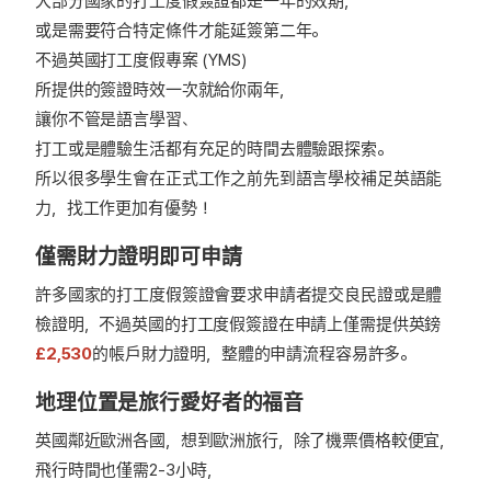
大部分國家的打工度假簽證都是一年的效期，
或是需要符合特定條件才能延簽第二年。
不過英國打工度假專案 (YMS)
所提供的簽證時效一次就給你兩年，
讓你不管是語言學習、
打工或是體驗生活都有充足的時間去體驗跟探索。
所以很多學生會在正式工作之前先到語言學校補足英語能
力，找工作更加有優勢！
僅需財力證明即可申請
許多國家的打工度假簽證會要求申請者提交良民證或是體
檢證明，不過英國的打工度假簽證在申請上僅需提供英鎊
£2,530
的帳戶財力證明，整體的申請流程容易許多。
地理位置是旅行愛好者的福音
英國鄰近歐洲各國，想到歐洲旅行，除了機票價格較便宜，
飛行時間也僅需2-3小時，