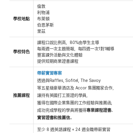
倫敦
利物浦
學校地點
布萊頓
伯恩茅斯
里茲
課程口說比例高，80%由學生主導
每兩週一次主題簡報，每四週一次1對1輔導
學校特色
豐富課外活動與文化體驗
提供短期商業證書課程
帶薪實習專案
透過與Raffles, Sofitel, The Savoy
等五星級豪華酒店及 Accor 集團獨家合作，
推薦課程
讓持有英國打工簽證的學員，
獲得在國際企業集團的工作經驗與推薦函，
成功完成學程的學員將獲得
專業課程證書、
實習證書和推薦信
。
至少 8 週英語課程 + 24 週全職帶薪實習