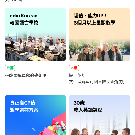
edm Korean
超值・能力UP！
韓國語言學校
6個月以上長期遊學
推薦
人氣
來韓國追尋你的夢想吧
提升英語、
文化理解與跨國人際交流能力，
全面強化未來職涯競爭力
真正高CP值
30歲+
遊學選擇方案
成人英語課程