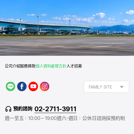
公司介紹
服務條款
個人資料處理方針
人才招募
L
f
y
i
FAMILY SITE
I
a
o
n
N
c
u
s
E
e
t
t
02-2711-3911
預約諮詢
b
u
a
o
b
g
週一至五：10:00 – 19:00
週六-週日：公休日
諮詢採預約制
o
e
r
k
a
m