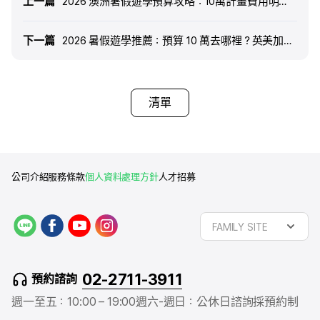
上一篇
上一篇
2026 澳洲暑假遊學預算攻略：10萬計畫費用明細、城市與學校推薦
下一篇
下一篇
2026 暑假遊學推薦：預算 10 萬去哪裡？英美加澳費用與代辦全攻略
清單
公司介紹
服務條款
個人資料處理方針
人才招募
L
f
y
i
FAMILY SITE
I
a
o
n
N
c
u
s
E
e
t
t
02-2711-3911
預約諮詢
b
u
a
o
b
g
週一至五：10:00 – 19:00
週六-週日：公休日
諮詢採預約制
o
e
r