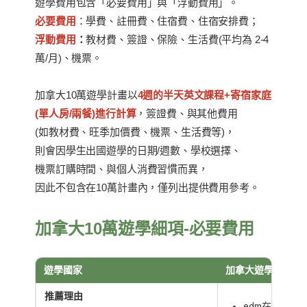
遊學費用包含「必要費用」與「浮動費用」。
必要費用
：學費、註冊費、住宿費、住宿安排費；
浮動費用
：
教材費、簽證、保險、生活費(平均為 2-4
萬/月)、機票。
加拿大10萬遊學計畫以
4週的半天英文課程+寄宿家庭
(單人房/兩餐)進行計算
，簽證費、與其他費用
(如教材費、旺季加價費、機票、生活費等)，
則會因學生出國遊學的日期/週數、學校選擇、
機票訂購時間、與個人消費習慣而異，
因此不包含在10萬計畫內，僅列出提供費用參考。
加拿大10萬遊學細項-必要費用
遊學國家
加拿大遊學
推薦理由
edm在溫哥華