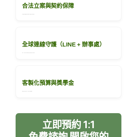
合法立案與契約保障
作為合法立案的遊學代辦推薦機構，確保每份合約都符合規範，從諮詢到合約簽署，全程保障每位學生權益。
全球連線守護（LINE + 辦事處）
提供專屬 LINE 一對一連線。於海外8個國家設有實體辦事處，提供生活安頓與緊急支援，真正解決海外焦慮。
客製化預算與獎學金
根據職涯或語言目標量身打造方案，並結合 edm 獨家獎學金，在預算內選擇最優質學校。
立即預約 1:1
免費諮詢 開啟您的