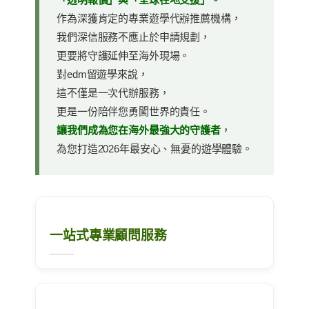
作為深獲肯定的專業遊學代辦推薦機構，
我們深信服務不應止於申請規劃，
更要將守護延伸至海外現場。
對edm留遊學來說，
這不僅是一次代辦服務，
更是一份陪伴您勇闖世界的責任。
讓我們成為您在海外最強大的守護者
，
為您打造2026年最安心、無憂的遊學體驗。
一站式專業顧問服務
具備多年資歷與透明化流程，從選校、簽證到住宿與機票一手包辦，讓您免於行政瑣事焦慮。