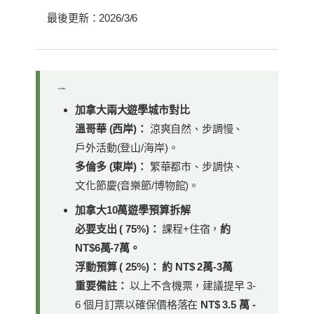
最後更新：2026/3/6
2026 加拿大暑假遊學快報
加拿大兩大遊學城市對比
溫哥華 (西岸)：
涼爽自然、步調慢、
戶外活動(登山/海岸)。
多倫多 (東岸)：
繁華都市、步調快、
文化節慶(音樂節/博物館)。
加拿大10萬遊學預算拆解
必要支出 ( 75%)：
課程+住宿，
約
NT$6萬-7萬。
浮動預算 ( 25%)： 約 NT$ 2萬-3萬
重要備註：
以上不含機票，建議提早 3-
6 個月訂票以確保價格落在
NT$ 3.5 萬 -