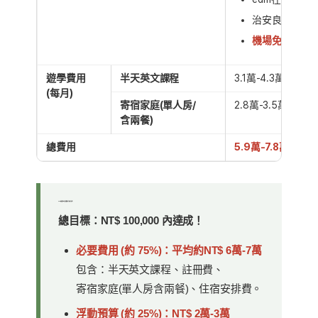
治安良好首次
機場免費接機單
遊學費用
半天英文課程
3.1萬-4.3萬
(每月)
寄宿家庭(單人房/
2.8萬-3.5萬
含兩餐)
總費用
5.9萬-7.8萬
2026 暑假遊學10萬計畫預算分配 (以加拿大為例)
總目標：NT$ 100,000 內達成！
必要費用 (約 75%)：平均約NT$ 6萬-7萬
包含：半天英文課程、註冊費、
寄宿家庭(單人房含兩餐)、住宿安排費。
浮動預算 (約 25%)：NT$ 2萬-3萬