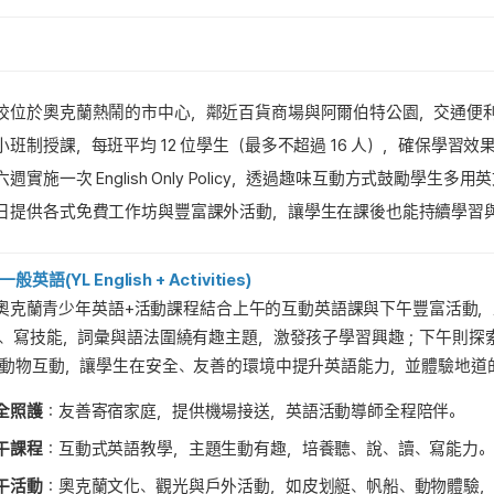
校位於奧克蘭熱鬧的市中心，鄰近百貨商場與阿爾伯特公園，交通便
小班制授課，每班平均 12 位學生（最多不超過 16 人），確保學習效
六週實施一次 English Only Policy，透過趣味互動方式鼓勵學生多用
日提供各式免費工作坊與豐富課外活動，讓學生在課後也能持續學習
一般英語(
YL English + Activities)
C 奧克蘭青少年英語+活動課程結合上午的互動英語課與下午豐富活動
、寫技能，詞彙與語法圍繞有趣主題，激發孩子學習興趣；下午則探
動物互動，讓學生在安全、友善的環境中提升英語能力，並體驗地道
全照護
：友善寄宿家庭，提供機場接送，英語活動導師全程陪伴。
午課程
：互動式英語教學，主題生動有趣，培養聽、說、讀、寫能力。
午活動
：奧克蘭文化、觀光與戶外活動，如皮划艇、帆船、動物體驗