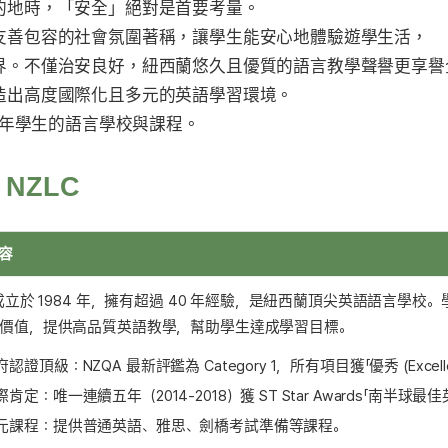
的地時，「安全」絕對是首要考量。
友善包容的社會氛圍著稱，讓學生能安心地體驗遊學生活，
界。不僅治安良好，紐西蘭悠久且優質的語言教學聲譽更享譽
造出高度國際化且多元的英語學習環境。
少年學生的語言學校與課程。
：
NZLC
容
C成立於 1984 年，擁有超過 40 年經驗，是紐西蘭頂尖英語語言學校
價值，提供高品質英語教學，幫助學生達成學習目標。
認證頂級：NZQA 最新評鑑為 Category 1，所有項目獲「優秀 (Excelle
際肯定：唯一連續五年（2014-2018）獲 ST Star Awards「南半
元課程：提供普通英語、雅思、劍橋考試準備等課程。