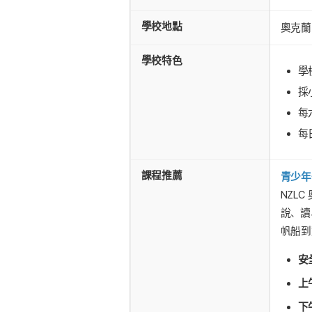
學校地點
奧克蘭
學校特色
學
採
每
每
課程推薦
青少年
NZL
說、讀
帆船到
安
上
下