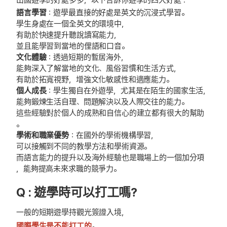
出國遊學的好處多多，以下告訴你遊學的四大好處 :
語言學習
：遊學最直接的好處是英文的沉浸式學習。
學生身處在一個全英文的環境中，
有助於快速提升聽說讀寫能力，
並且能學習到當地的俚語和口音。
文化體驗
：透過短期的暫居海外，
能夠深入了解當地的文化、風俗習慣和生活方式，
有助於拓寬視野，增強文化敏感性和適應能力。
個人成長
：學生獨自在外遊學，尤其是在陌生的國家生活，
能夠鍛煉生活自理、問題解決以及人際交往的能力。
這些經驗對於個人的成熟和自信心的建立都有很大的幫助
。
學術和職業優勢
：
在國外的學術機構學習，
可以接觸到不同的教學方法和學術資源。
而語言能力的提升以及海外經驗也是職場上的一個加分項
，能夠提高未來求職的競爭力。
Q : 遊學時可以打工嗎?
一般的短期遊學持觀光簽證入境，
國際學生是不能打工的
。