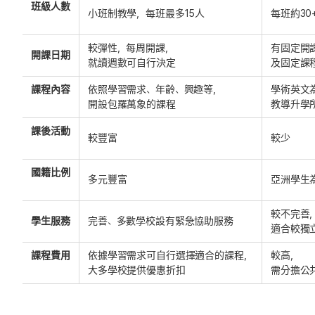
班級人數
小班制教學，每班最多15人
每班約30
較彈性，每周開課，
有固定開
開課日期
就讀週數可自行決定
及固定課
課程內容
依照學習需求、年齡、興趣等，
學術英文
開設包羅萬象的課程
教導升學
課後活動
較豐富
較少
國籍比例
多元豐富
亞洲學生
較不完善
學生服務
完善、多數學校設有緊急協助服務
適合較獨
課程費用
依據學習需求可自行選擇適合的課程，
較高，
大多學校提供優惠折扣
需分擔公