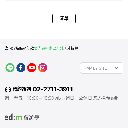
清單
公司介紹
服務條款
個人資料處理方針
人才招募
L
f
y
i
FAMILY SITE
I
a
o
n
N
c
u
s
E
e
t
t
02-2711-3911
預約諮詢
b
u
a
o
b
g
週一至五：10:00 – 19:00
週六-週日：公休日
諮詢採預約制
o
e
r
k
a
m