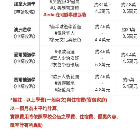
#英語系CP最高
加拿大遊學
約3.1萬 -
約2.8萬 -
#友善學習環境
4.3萬元
3.5萬元
《申請攻略》
#edm在地辦事處協助
#南半球遊學首選
約2.9萬
澳洲遊學
約3.1萬 -
#氣候宜人
-
《申請攻略》
3.5萬元
#多元文化與景色
4.4萬元
#環歐首選
約3.9萬
愛爾蘭遊學
約3.4萬 -
#華人少治安好
-
《申請攻略》
4.5萬元
#友善學習環境
5.3萬元
#歐洲人後花園
約2.9萬
馬爾他遊學
約5萬 -
#渡假勝地
-
《申請攻略》
5.4萬元
#蔚藍海岸
4.3萬元
*備註：以上學費(一般英文)與住宿費(寄宿家庭)
以一個月為主平均計算，
實際費用將依照學校公告之學費、住宿費、優惠內容、
匯率等有所異動