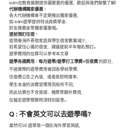
edm在教育展期提供最實惠的優惠，歡迎與我們聯繫了解!
代辦機構獨家優惠：
各大代辦機構會不定期推出獨家優惠，
如:edm遊學提供特派員獎學金、
好友推薦金等獨家優惠哦。
提前預訂住宿：
疫情後海外寄宿家庭與學生宿舍數量減少，
若希望住心儀的宿舍，建議提前半年報名預訂。
遊學費用的估算可以參考本文章
遊學各國費用：每月遊學/遊學打工學費+住宿費
的部分，
不過實際的遊學費用會因各學校學費、
住宿費公告之內容，或者是即時匯率、
學生本身的消費習慣等而有所不同，
而此估算也不含簽證、機票等額外費用，
在擬定遊學預算時須特別留意。
Q : 不會英文可以去遊學嗎?
當然可以! 遊學是一個在海外學習英語，