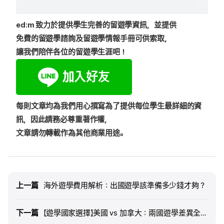
ed:m 致力於提供學生完善的留遊學資訊，並提供
免費的留遊學諮詢
及
留遊學情報手冊
可供索取，
讓我們陪伴各位的留遊學生涯吧！
每則文章均為我們用心撰寫為了提供每位學生最詳細的資
訊，因此請務必尊重著作權，
文章請勿轉載作為其他商業用途。
上一篇
上一篇
海外遊學費用解析：出國遊學該準備多少錢才夠？
下一篇
下一篇
【遊學國家選擇】美國 vs 加拿大：兩國遊學差異全面比較