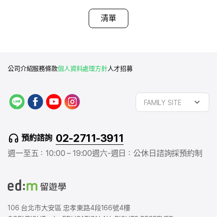
清單
公司介紹
服務條款
個人資料處理方針
人才招募
L
f
y
i
FAMILY SITE
I
a
o
n
N
c
u
s
E
e
t
t
02-2711-3911
預約諮詢
b
u
a
o
b
g
週一至五：10:00 – 19:00
週六-週日：公休日
諮詢採預約制
o
e
r
k
a
m
106 台北市大安區 忠孝東路4段166號4樓