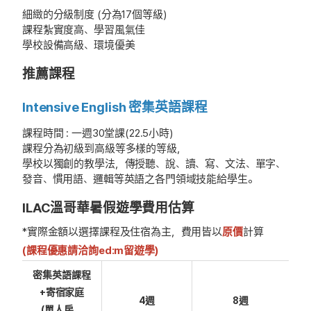
細緻的分級制度 (分為17個等級)
課程紮實度高、學習風氣佳
學校設備高級、環境優美
推薦課程
Intensive English 密集英語課程
課程時間 : 一週30堂課(22.5小時)
課程分為初級到高級等多樣的等級，
學校以獨創的教學法，傳授聽、說、讀、寫、文法、單字、
發音、慣用語、邏輯等英語之各門領域技能給學生。
ILAC溫哥華暑假遊學費用估算
*實際金額以選擇課程及住宿為主，費用皆以
原價
計算
(課程優惠請洽詢ed:m留遊學)
密集英語課程
+寄宿家庭
4週
8週
(單人房、