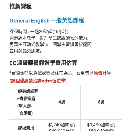
推薦課程
General English 一般英語課程
課程時間 : 一週20堂課(15小時)
透過課本教學，提升學生聽說讀寫的能力，
再藉由互動式教學法，讓學生習慣勇於提問，
並用英語交朋友。
EC溫哥華暑假遊學費用估算
*實際金額以選擇課程及住宿為主，費用皆以
原價
計算
(課程優惠請洽詢ed:m留遊學)
一般英語課程
+寄宿家庭
4週
8週
(單人房、
含兩餐)
$1,740加幣 (約
$3,480加幣 (約
課程費用
$40,020台幣)
$80,040台幣)