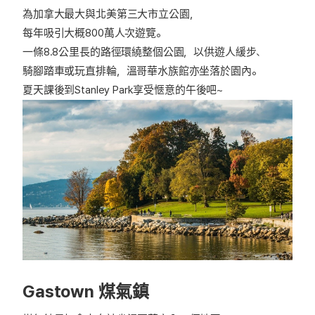
為加拿大最大與北美第三大市立公園，
每年吸引大概800萬人次遊覽。
一條8.8公里長的路徑環繞整個公園，以供遊人緩步、
騎腳踏車或玩直排輪，溫哥華水族館亦坐落於園內。
夏天課後到Stanley Park享受愜意的午後吧~
Gastown 煤氣鎮