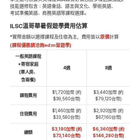
技能選修包含：英語會話、語言與文化、學術英語、
考試準備英語、商務英語等課程選擇。
ILSC溫哥華暑假遊學費用估算
*實際金額以選擇課程及住宿為主，費用皆以
原價
計算
(課程優惠請洽詢ed:m留遊學)
一般英語課程
+寄宿家庭
4週
8週
(單人房、
含兩餐)
$1,720加幣 (約
$3,440加幣 (約
課程費用
$39,560台幣)
$79,120台幣)
$1,460加幣 (約
$2,920加幣 (約
住宿費用
$33,580台幣)
$67,160台幣)
$3,180加幣 (約
$6,360加幣 (約
總額
$73,140台幣)
$146,280台幣)