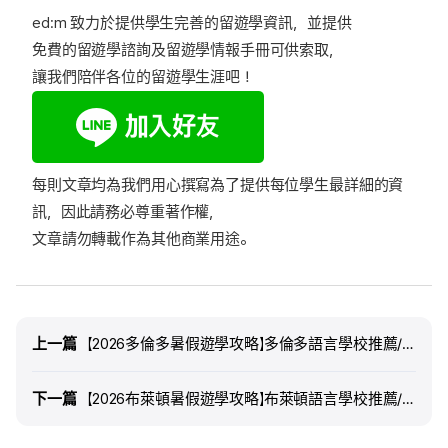
ed:m 致力於提供學生完善的留遊學資訊，並提供
免費的留遊學諮詢
及
留遊學情報手冊
可供索取，
讓我們陪伴各位的留遊學生涯吧！
每則文章均為我們用心撰寫為了提供每位學生最詳細的資
訊，因此請務必尊重著作權，
文章請勿轉載作為其他商業用途。
上一篇
上一篇
【2026多倫多暑假遊學攻略】多倫多語言學校推薦/住宿/費用/簽證 | ed:m留遊學
下一篇
下一篇
【2026布萊頓暑假遊學攻略】布萊頓語言學校推薦/住宿/費用/簽證| ed:m留遊學