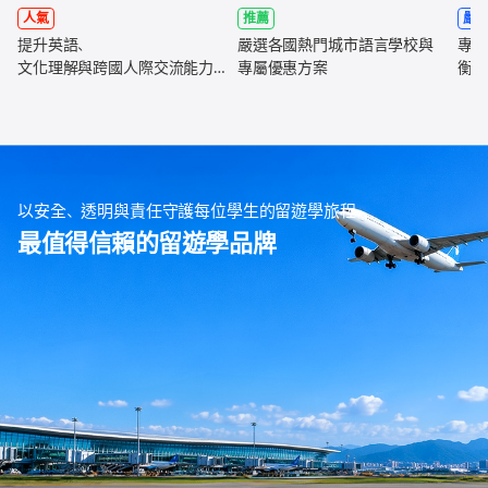
人氣
推薦
嚴
提升英語、
嚴選各國熱門城市語言學校與
專為
文化理解與跨國人際交流能力，
專屬優惠方案
衡學
全面強化未來職涯競爭力
以安全、透明與責任守護每位學生的留遊學旅程
最值得信賴的留遊學品牌