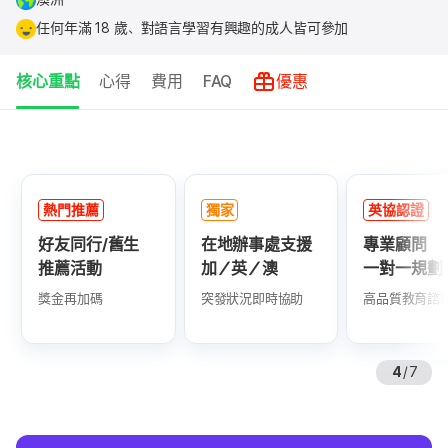
任何年滿 18 歲、對語言學習有興趣的成人皆可參加
核心重點
心得
費用
FAQ
優惠
核
心
重
熱門推薦
獨家
英協認證
點
好友同行/舊生
在地辦事處支援
專業顧問
推薦活動
加／英／澳
一對一規劃
獎金再加碼
突發狀況即時協助
高品質教育諮詢
4
/
7