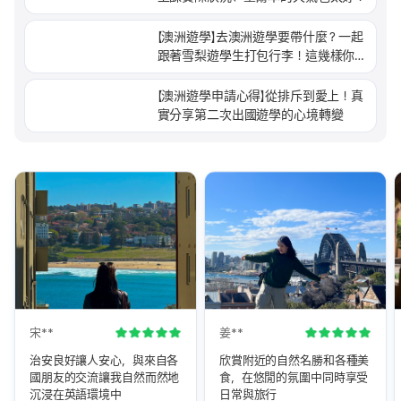
【澳洲遊學】去澳洲遊學要帶什麼？一起
跟著雪梨遊學生打包行李！這幾樣你一
定要帶！
【澳洲遊學申請心得】從排斥到愛上！真
實分享第二次出國遊學的心境轉變
宋**
姜**
治安良好讓人安心，與來自各
欣賞附近的自然名勝和各種美
國朋友的交流讓我自然而然地
食，在悠閒的氛圍中同時享受
沉浸在英語環境中
日常與旅行