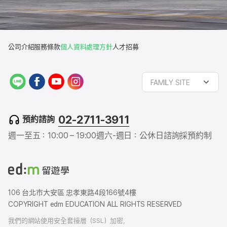
公司介紹
服務條款
個人資料處理方針
人才招募
L
f
y
i
FAMILY SITE
I
a
o
n
N
c
u
s
E
e
t
t
02-2711-3911
預約諮詢
b
u
a
o
b
g
週一至五：10:00 – 19:00
週六-週日：公休日
諮詢採預約制
o
e
r
k
a
m
106 台北市大安區 忠孝東路4段166號4樓
COPYRIGHT edm EDUCATION ALL RIGHTS RESERVED
我們的網站使用安全套接層（SSL）加密，