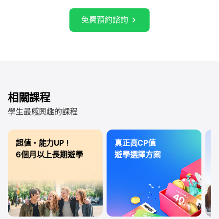
免費預約諮詢
相關課程
學生最感興趣的課程
超值・能力UP！
真正高CP值
3
6個月以上長期遊學
遊學選擇方案