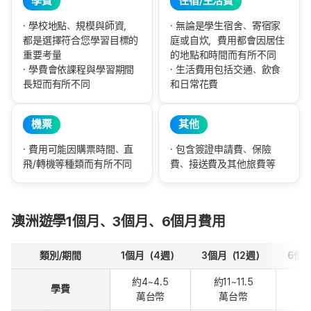
學費
住宿/生活費
學校地點、規模與師資，
無論是學生宿舍、寄宿家
都是選擇符合您學習目標的
庭或自炊，費用都會因居住
重要考量
的地點和時間而有所不同
學費會依課程與學習期間
生活費用包括交通、飲食
長短而有所不同
和日常花費
機票
其他
費用可能因購票時間、直
包含簽證申請費、保險
飛/轉機等種類而有所不同
費、接送費及其他旅費等
澳洲遊學1個月、3個月、6個月費用
類別/期間
1個月（4週）
3個月（12週）
6個
約4~4.5
約11~11.5
約
學費
萬台幣
萬台幣