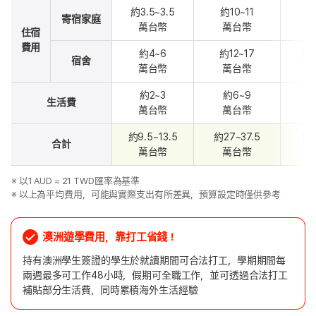
約3.5~3.5
約10~11
約
寄宿家庭
萬台幣
萬台幣
住宿
費用
約4~6
約12~17
約2
宿舍
萬台幣
萬台幣
約2~3
約6~9
約
生活費
萬台幣
萬台幣
約9.5~13.5
約27~37.5
約5
合計
萬台幣
萬台幣
※ 以1 AUD ≈ 21 TWD匯率為基準
※ 以上為平均費用，可能與實際支出有所差異，預算設定時僅供參考
澳洲遊學費用，靠打工省錢！
持有澳洲學生簽證的學生於就讀期間可合法打工，學期期間每
兩週最多可工作48小時，假期可全職工作，並可透過合法打工
補貼部分生活費，同時累積海外生活經驗