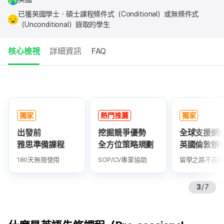
已獲英國學士・碩士課程條件式（Conditional）或無條件式
（Unconditional）錄取的學生
核心檢視
詳細資訊
FAQ
核
心
重
獨家
熱門推薦
獨家
點
出發前
挖掘競爭優勢
全球支援網
雅思準備課程
全方位策略規劃
英國倫敦辦
180天無限使用
SOP/CV專業協助
留學之路不孤單
3
/
7