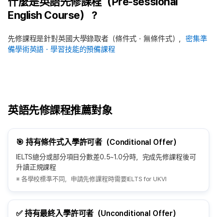
什麼是英語先修課程（Pre-sessional
English Course）？
先修課程是針對英國大學錄取者（條件式・無條件式），
密集準
備學術英語・學習技能的預備課程
英語先修課程推薦對象
🎯 持有條件式入學許可者（Conditional Offer）
IELTS總分或部分項目分數差0.5~1.0分時，完成先修課程後可
升讀正規課程
※ 各學校標準不同，申請先修課程時需要IELTS for UKVI
✅ 持有最終入學許可者（Unconditional Offer）