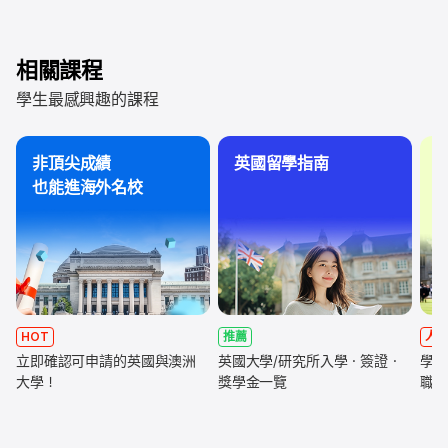
相關課程
學生最感興趣的課程
非頂尖成績
英國留學指南
也能進海外名校
(
HOT
推薦
人
立即確認可申請的英國與澳洲
英國大學/研究所入學・簽證・
學制
大學！
獎學金一覽
職涯