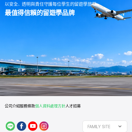
以安全、透明與責任守護每位學生的留遊學旅程
最值得信賴的留遊學品牌
公司介紹
服務條款
個人資料處理方針
人才招募
L
f
y
i
FAMILY SITE
I
a
o
n