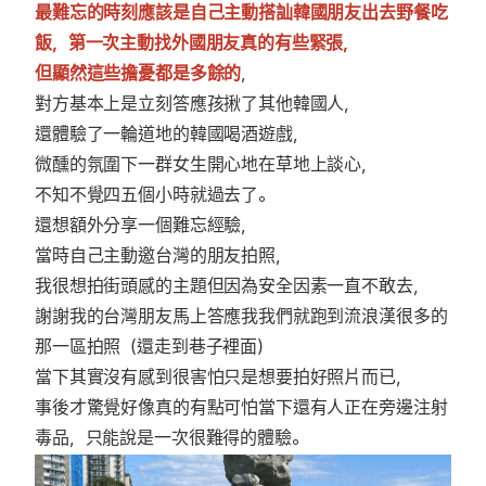
最難忘的時刻應該是自己主動搭訕韓國朋友出去野餐吃
飯，第一次主動找外國朋友真的有些緊張，
但顯然這些擔憂都是多餘的
，
對方基本上是立刻答應孩揪了其他韓國人，
還體驗了一輪道地的韓國喝酒遊戲，
微醺的氛圍下一群女生開心地在草地上談心，
不知不覺四五個小時就過去了。
還想額外分享一個難忘經驗，
當時自己主動邀台灣的朋友拍照，
我很想拍街頭感的主題但因為安全因素一直不敢去，
謝謝我的台灣朋友馬上答應我我們就跑到流浪漢很多的
那一區拍照（還走到巷子裡面）
當下其實沒有感到很害怕只是想要拍好照片而已，
事後才驚覺好像真的有點可怕當下還有人正在旁邊注射
毒品，只能說是一次很難得的體驗。