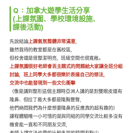
Ｑ：加拿大遊學生活分享
(上課氛圍、學校環境設施、
課後活動)
先說結論
上課氣氛整體非常滿意
，
雖然我待的教室都是在舊校區，
但校舍還是很整潔明亮，班級空間也很寬敞。
上課氛圍很好老師會丟主題式的問題給大家讓全班分組
討論，班上同學大多都很樂於表達自己的想法，
交流中也能發現到一些文化衝擊
（像是講到整形這個主題時亞洲人講的是割雙眼皮還有
隆鼻、但拉丁裔大多都是隆胸豐臀，
他們納悶我們為什麼想要隆鼻的反應真的超有趣的）
課程體驗唯一小可惜的是與同組的同學交流比較多沒有
機會能一直和不同朋友交流，
老師上課文法也帶的比較多說的時間有點少，