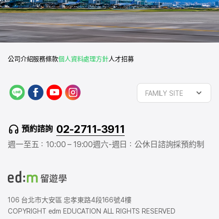
公司介紹
服務條款
個人資料處理方針
人才招募
L
f
y
i
FAMILY SITE
I
a
o
n
N
c
u
s
E
e
t
t
02-2711-3911
預約諮詢
b
u
a
o
b
g
週一至五：10:00 – 19:00
週六-週日：公休日
諮詢採預約制
o
e
r
k
a
m
106 台北市大安區 忠孝東路4段166號4樓
COPYRIGHT edm EDUCATION ALL RIGHTS RESERVED