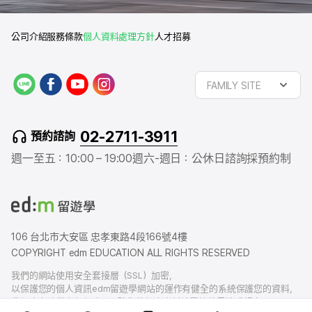
公司介紹
服務條款
個人資料處理方針
人才招募
L
f
y
i
FAMILY SITE
I
a
o
n
N
c
u
s
E
e
t
t
02-2711-3911
預約諮詢
b
u
a
o
b
g
週一至五：10:00 – 19:00
週六-週日：公休日
諮詢採預約制
o
e
r
k
a
m
106 台北市大安區 忠孝東路4段166號4樓
COPYRIGHT edm EDUCATION ALL RIGHTS RESERVED
我們的網站使用安全套接層（SSL）加密，
以保護您的個人資訊edm留遊學網站的運作有健全的系統保護您的資料，
我們也有賠償責任保險，以防您的個人資料洩露給外界造成損害