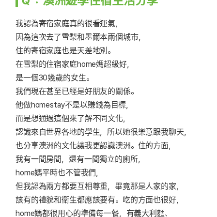
Ｑ：澳洲遊學住宿生活分享
我認為寄宿家庭真的很看運氣，
因為這次去了雪梨和墨爾本兩個城市，
住的寄宿家庭也是天差地別。
在雪梨的住宿家庭home媽超級好，
是一個30幾歲的女生。
我們現在甚至已經是好朋友的關係。
他做homestay不是以賺錢為目標，
而是想通過這個來了解不同文化，
認識來自世界各地的學生，所以她很樂意跟我聊天，
也分享澳洲的文化讓我更認識澳洲。住的方面，
我有一間房間，還有一間獨立的廁所，
home媽平時也不管我們，
但我認為兩方都要互相尊重，畢竟那是人家的家，
該有的禮貌和衛生都應該要有。吃的方面也很好，
home媽都很用心的準備每一餐，有義大利麵、