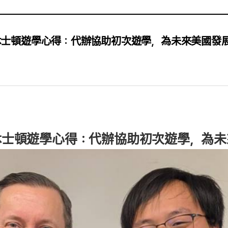
國休士頓遊學心得：代辦協助初次遊學，為未來美國發
國休士頓遊學心得：代辦協助初次遊學，為