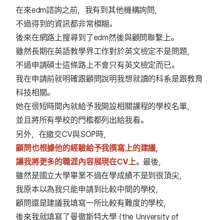
在來edm諮詢之前，我有到其他機構詢問，
不過得到的資訊都非常模糊。
後來在網路上搜尋到了edm然後與顧問聯繫上。
雖然長期在英語教學界工作對於英文檢定不是問題，
不過申請碩士這條路上不會只有英文檢定而已。
我在申請前就明確跟顧問說明我想就讀的科系是跟教育
科技相關。
她在很短時間內就給予我開設相關課程的學校名單，
並且將所有學校的門檻都列出給我看。
另外，在繳交CV與SOP時，
顧問
也根據他的經驗給予我撰寫上的建議，
讓我將更多的職涯內容展現在CV上
。最後，
雖然是國立大學畢業不過在學成績不是到很頂尖，
我原本以為我只能申請到比較中間的學校，
顧問還是建議我填寫一所比較有難度的學校，
後來我就填寫了曼徹斯特大學 (the University of