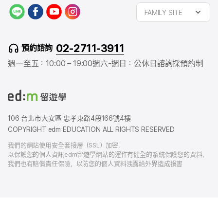
L
f
y
i
FAMILY SITE
I
a
o
n
N
c
u
s
E
e
t
t
02-2711-3911
預約諮詢
b
u
a
o
b
g
週一至五：10:00 – 19:00
週六-週日：公休日
諮詢採預約制
o
e
r
k
a
m
106 台北市大安區 忠孝東路4段166號4樓
COPYRIGHT edm EDUCATION ALL RIGHTS RESERVED
我們的網站使用安全套接層（SSL）加密，
以保護您的個人資訊edm留遊學網站的運作有健全的系統保護您的資料，
我們也有賠償責任保險，以防您的個人資料洩露給外界造成損害