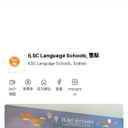
ILSC Language Schools, 雪梨
ILSC Language Schools, Sydney
360°
學費表
官方網站
臉書
Instagra
視圖
m