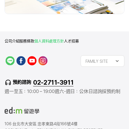
公司介紹
服務條款
個人資料處理方針
人才招募
L
f
y
i
FAMILY SITE
I
a
o
n
N
c
u
s
E
e
t
t
02-2711-3911
預約諮詢
b
u
a
o
b
g
週一至五：10:00 – 19:00
週六-週日：公休日
諮詢採預約制
o
e
r
k
a
m
106 台北市大安區 忠孝東路4段166號4樓