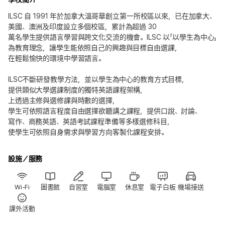
ILSC 自 1991 年於加拿大溫哥華創立第一所校區以來，已在加拿大、
美國、澳洲及印度設立多個校區，累計為超過 30
萬名學生提供語言學習與跨文化交流的機會。ILSC 以「以學生為中心」
為教育理念，讓學生能依照自己的興趣與目標自由選課，
在輕鬆愉快的環境中學習語言。
ILSC不斷研發教學方法，並以學生為中心的教育方式目標，
提供類似大學選課制度的獨特英語課程架構，
上透過主修與選修課與時數的選擇，
學生可依照語言程度自由選擇欲聽講之課程，提供口說、討論、
寫作、商務英語、英語考試課程準備等多樣選修科目，
使學生可依照自身需求與學習方向客製化課程安排。
設施／服務
Wi-Fi
圖書館
自習室
電腦室
休息室
電子白板
機場接送
課外活動