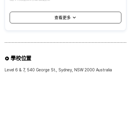
<缺點>
1. 由語言學校自動分配，可能會遇到自己無法適應的家庭
2. 需適應家庭的生活方式與規矩，個人空間與自由可能受限
3. 飲食或生活習慣差異，可能造成不便
4. 通常分配在距離學校約一小時以內的地區，
通勤時間可能較長
可選擇的寄宿家庭方案
學校位置
※可選擇項目※
1.餐食提供
Level 6 & 7, 540 George St., Sydney, NSW 2000 Australia
• 基本為Half-Board(提供早餐與晚餐)
• 若希望Breakfast Only(僅提供早餐)或Self-
Catering(不含餐食)可於申請時提出
2.浴室使用
• 一般為共用浴室(男女共用)
• 部分語言學校可提供私人浴室選項，可自由選擇
3.房型
• 基本提供單人房(Single Room)
• 兩人同行報名時，可選擇 雙人房(Twin Room)
※注意事項※