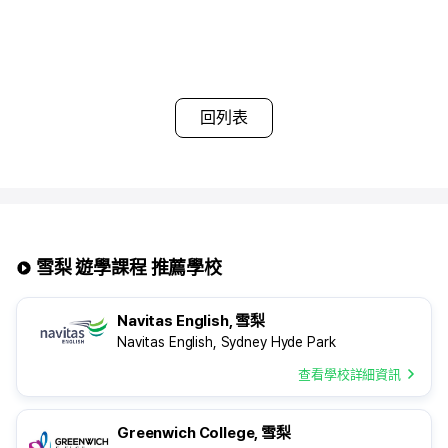
▶ 若選擇包含餐食的寄宿家庭，廚房使用將受限制
▶ 早餐通常提供麥片與吐司，晚餐則與寄宿家庭成員相同
▶ 每個寄宿家庭依分配情況，最多可容納4位學生共同居住
▶ 夏季旺季及年底期間可能需支付額外費用
▶ 同一寄宿家庭內的學生可能不分性別混住
▶ 房間可能無法上鎖
回列表
雪梨 遊學課程 推薦學校
Navitas English, 雪梨
Navitas English, Sydney Hyde Park
查看學校詳細資訊
Greenwich College, 雪梨