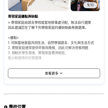
1
/
10
寄宿家庭優點與缺點
※ 寄宿家庭由語言學校或當地辦事處分配，無法自行選擇
因此建議您在了解下列寄宿家庭的優缺點後再做選擇。
<優點>
1. 可與當地家庭共同生活，自然學習語言、文化與生活方式
2. 寄宿家庭通常提供早餐與晚餐，因此可解決用餐問題
3. 相較於學生宿舍，寄宿家庭費用較低，
能以較經濟的住宿選擇
<缺點>
1. 由語言學校自動分配，可能會遇到自己無法適應的家庭
2. 需適應家庭的生活方式與規矩，個人空間與自由可能受限
3. 飲食或生活習慣差異，可能造成不便
4. 通常分配在距離學校約一小時以內的地區，
通勤時間可能較長
可選擇的寄宿家庭方案
學校位置
※可選擇項目※