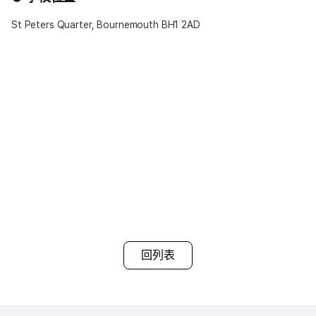
1.餐食提供
St Peters Quarter, Bournemouth BH1 2AD
• 基本為Half-Board(提供早餐與晚餐)
• 若希望Breakfast Only(僅提供早餐)或Self-
Catering(不含餐食)可於申請時提出
2.浴室使用
• 一般為共用浴室(男女共用)
• 部分語言學校可提供私人浴室選項，可自由選擇
3.房型
• 基本提供單人房(Single Room)
• 兩人同行報名時，可選擇 雙人房(Twin Room)
※注意事項※
▶ 若選擇包含餐食的寄宿家庭，廚房使用將受限制
▶ 早餐通常提供麥片與吐司，晚餐則與寄宿家庭成員相同
▶ 每個寄宿家庭依分配情況，最多可容納4位學生共同居住
▶ 夏季旺季及年底期間可能需支付額外費用
▶ 同一寄宿家庭內的學生可能不分性別混住
▶ 房間可能無法上鎖
回列表