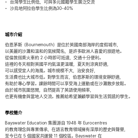
台灣學生比例低，可與多元國籍學生廣泛交流
沙烏地阿拉伯學生比例為30-40%
城市介紹
伯恩茅斯（Bournemouth）是位於英國南部海岸的度假城市，
以美麗的沙灘和溫和的氣候聞名，是許多歐洲人喜愛的旅遊地。
從倫敦搭乘火車約 2 小時即可抵達，交通十分便利。
這裡的冬天相對英國平均氣溫更溫暖，夏天則涼爽舒適，
可以感受宜人的海風。城市規模不大，治安良好，
生活費也比大城市低。對學生而言，伯恩茅斯的環境安靜舒適，
有助於專心學習。課餘時間可以享受海上運動或在沙灘散步放鬆。
由於城市氛圍悠閒，自然提高了英語使用頻率，
也更有機會與當地人交流。推薦給希望兼顧學習與生活質感的學生。
學校簡介
Bayswater Education 集團源自 1948 年 Eurocentres
的教育理念與專業傳承，在語言教育領域擁有深厚的歷史與聲譽，
至今已在 5 個國家共運營 11 個校區。Bayswater 在