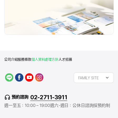
公司介紹
服務條款
個人資料處理方針
人才招募
L
f
y
i
FAMILY SITE
I
a
o
n
N
c
u
s
E
e
t
t
02-2711-3911
預約諮詢
b
u
a
o
b
g
週一至五：10:00 – 19:00
週六-週日：公休日
諮詢採預約制
o
e
r
k
a