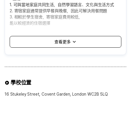
1. 可與當地家庭共同生活，自然學習語言、文化與生活方式
2. 寄宿家庭通常提供早餐與晚餐，因此可解決用餐問題
3. 相較於學生宿舍，寄宿家庭費用較低，
能以較經濟的住宿選擇
<缺點>
1. 由語言學校自動分配，可能會遇到自己無法適應的家庭
2. 需適應家庭的生活方式與規矩，個人空間與自由可能受限
3. 飲食或生活習慣差異，可能造成不便
4. 通常分配在距離學校約一小時以內的地區，
通勤時間可能較長
可選擇的寄宿家庭方案
學校位置
※可選擇項目※
1.餐食提供
16 Stukeley Street, Covent Garden, London WC2B 5LQ
• 基本為Half-Board(提供早餐與晚餐)
• 若希望Breakfast Only(僅提供早餐)或Self-
Catering(不含餐食)可於申請時提出
2.浴室使用
• 一般為共用浴室(男女共用)
• 部分語言學校可提供私人浴室選項，可自由選擇