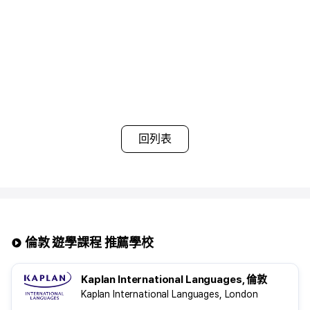
3.房型
• 基本提供單人房(Single Room)
• 兩人同行報名時，可選擇 雙人房(Twin Room)
※注意事項※
▶ 若選擇包含餐食的寄宿家庭，廚房使用將受限制
▶ 早餐通常提供麥片與吐司，晚餐則與寄宿家庭成員相同
▶ 每個寄宿家庭依分配情況，最多可容納4位學生共同居住
▶ 夏季旺季及年底期間可能需支付額外費用
▶ 同一寄宿家庭內的學生可能不分性別混住
▶ 房間可能無法上鎖
回列表
倫敦 遊學課程 推薦學校
Kaplan International Languages, 倫敦
Kaplan International Languages, London