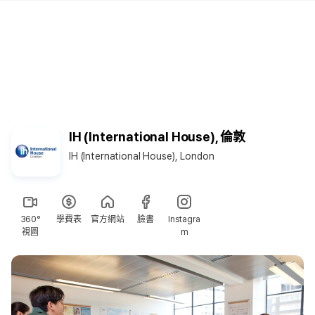
IH (International House), 倫敦
IH (International House), London
360°
學費表
官方網站
臉書
Instagra
視圖
m