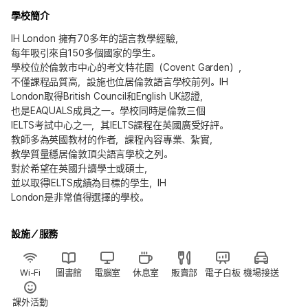
學校簡介
IH London 擁有70多年的語言教學經驗，
每年吸引來自150多個國家的學生。
學校位於倫敦市中心的考文特花園（Covent Garden），
不僅課程品質高，設施也位居倫敦語言學校前列。IH
London取得British Council和English UK認證，
也是EAQUALS成員之一。學校同時是倫敦三個
IELTS考試中心之一，其IELTS課程在英國廣受好評。
教師多為英國教材的作者，課程內容專業、紮實，
教學質量穩居倫敦頂尖語言學校之列。
對於希望在英國升讀學士或碩士，
並以取得IELTS成績為目標的學生，IH
London是非常值得選擇的學校。
設施／服務
Wi-Fi
圖書館
電腦室
休息室
販賣部
電子白板
機場接送
課外活動