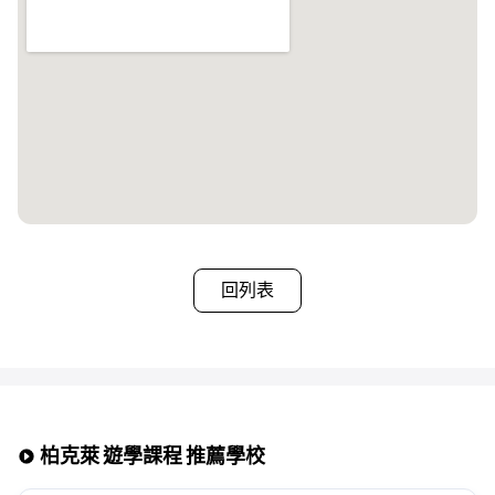
2.浴室使用
• 一般為共用浴室(男女共用)
• 部分語言學校可提供私人浴室選項，可自由選擇
3.房型
• 基本提供單人房(Single Room)
• 兩人同行報名時，可選擇 雙人房(Twin Room)
※注意事項※
▶ 若選擇包含餐食的寄宿家庭，廚房使用將受限制
▶ 早餐通常提供麥片與吐司，晚餐則與寄宿家庭成員相同
▶ 每個寄宿家庭依分配情況，最多可容納4位學生共同居住
▶ 夏季旺季及年底期間可能需支付額外費用
▶ 同一寄宿家庭內的學生可能不分性別混住
▶ 房間可能無法上鎖
回列表
柏克萊 遊學課程 推薦學校
크게 보기