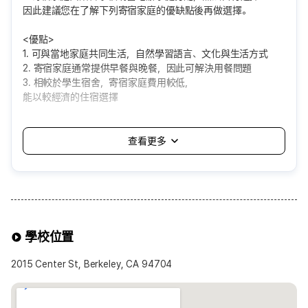
因此建議您在了解下列寄宿家庭的優缺點後再做選擇。
<優點>
1. 可與當地家庭共同生活，自然學習語言、文化與生活方式
2. 寄宿家庭通常提供早餐與晚餐，因此可解決用餐問題
3. 相較於學生宿舍，寄宿家庭費用較低，
能以較經濟的住宿選擇
<缺點>
1. 由語言學校自動分配，可能會遇到自己無法適應的家庭
2. 需適應家庭的生活方式與規矩，個人空間與自由可能受限
3. 飲食或生活習慣差異，可能造成不便
4. 通常分配在距離學校約一小時以內的地區，
通勤時間可能較長
可選擇的寄宿家庭方案
學校位置
※可選擇項目※
1.餐食提供
2015 Center St, Berkeley, CA 94704
• 基本為Half-Board(提供早餐與晚餐)
• 若希望Breakfast Only(僅提供早餐)或Self-
Catering(不含餐食)可於申請時提出