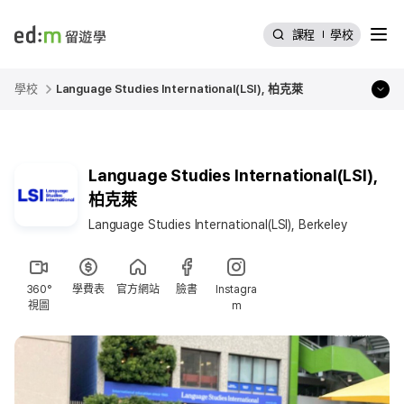
選單
課程
學校
edmtw
學校
Language Studies International(LSI), 柏克萊
Language Studies International(LSI),
柏克萊
Language Studies International(LSI), Berkeley
360°
學費表
官方網站
臉書
Instagra
視圖
m