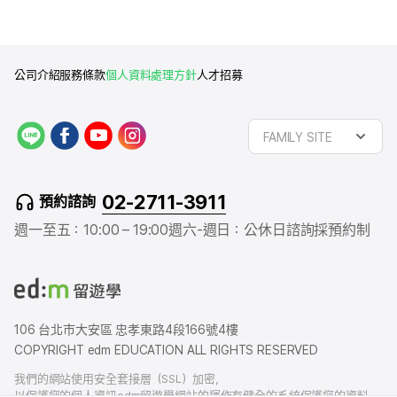
公司介紹
服務條款
個人資料處理方針
人才招募
L
f
y
i
FAMILY SITE
I
a
o
n
N
c
u
s
E
e
t
t
02-2711-3911
預約諮詢
b
u
a
o
b
g
週一至五：10:00 – 19:00
週六-週日：公休日
諮詢採預約制
o
e
r
k
a
m
106 台北市大安區 忠孝東路4段166號4樓
COPYRIGHT edm EDUCATION ALL RIGHTS RESERVED
我們的網站使用安全套接層（SSL）加密，
以保護您的個人資訊edm留遊學網站的運作有健全的系統保護您的資料，