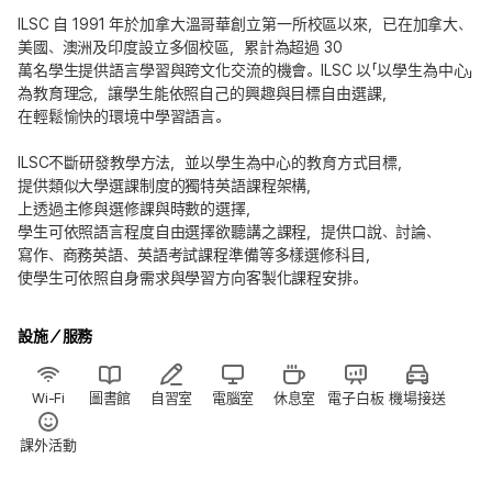
ILSC 自 1991 年於加拿大溫哥華創立第一所校區以來，已在加拿大、
美國、澳洲及印度設立多個校區，累計為超過 30
萬名學生提供語言學習與跨文化交流的機會。ILSC 以「以學生為中心」
為教育理念，讓學生能依照自己的興趣與目標自由選課，
在輕鬆愉快的環境中學習語言。
ILSC不斷研發教學方法，並以學生為中心的教育方式目標，
提供類似大學選課制度的獨特英語課程架構，
上透過主修與選修課與時數的選擇，
學生可依照語言程度自由選擇欲聽講之課程，提供口說、討論、
寫作、商務英語、英語考試課程準備等多樣選修科目，
使學生可依照自身需求與學習方向客製化課程安排。
設施／服務
Wi-Fi
圖書館
自習室
電腦室
休息室
電子白板
機場接送
課外活動