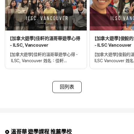
【加拿大遊學】佳軒的溫哥華遊學心得
【加拿大遊學】俊毅
- ILSC, Vancouver
- ILSC Vancouver
【加拿大遊學】佳軒的溫哥華遊學心得 -
【加拿大遊學】俊毅的
ILSC, Vancouver 姓名：佳軒
ILSC Vancouver 
申請學校：ILSC, Vancouver
申請學校： ILSC Vanc
申請課程：General English 摘要：
申請課程：English
加拿大溫哥華遊學心得
加拿大溫哥華遊學心
選擇edm遊學代辦的理由
選擇edm遊學代辦的
回列表
遊學國家及語言學校選擇 遊學生活分享
遊學國家及語言學校
遊學住宿生活
遊學住宿生活
遊學最開心與最難忘的時刻
遊學最開心與最難忘
遊學帶來的影響與改變 遊學心得與計畫
加拿大遊學帶來的改變
Q：選擇edm遊學代辦的理由
選擇edm遊學代辦的
其實一開始選擇 edm
為什麼選擇edm遊學
作為我留遊學計畫的協助單位，
想呢?
溫哥華 遊學課程 推薦學校