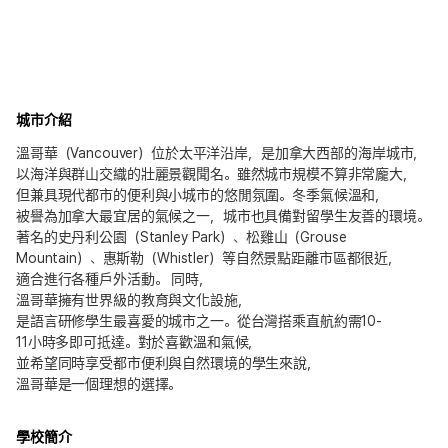
城市介紹
溫哥華（Vancouver）位於太平洋沿岸，是加拿大西部的海岸城市，
以海洋與群山交織的壯麗景觀聞名。雖然城市規模不算非常龐大，
但兼具現代都市的便利與小城市的悠閒氛圍。冬季氣候溫和，
被譽為加拿大最宜居的氣候之一，城市也具備對留學生友善的環境。
著名的史丹利公園（Stanley Park）、松雞山（Grouse
Mountain）、惠斯勒（Whistler）等自然景點距離市區都很近，
適合進行各種戶外活動。 同時，
溫哥華擁有世界級的教育與文化設施，
是語言研修學生最喜愛的城市之一。從台灣搭乘直航約需10-
11小時多即可抵達。對於喜歡溫和氣候，
並希望同時享受都市便利與自然環境的學生來說，
溫哥華是一個理想的選擇。
學校簡介