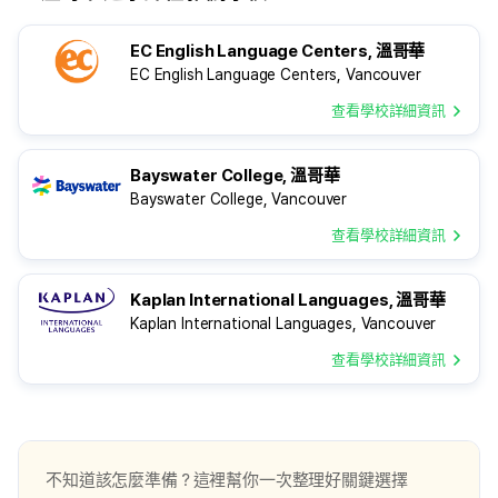
是因為媽媽事先做了很多功課，
在遊學準備過程中ed
在比較過多家代辦機構後，認為 edm
？ 這次到加拿大溫哥華
EC English Language Centers, 溫哥華
提供的資訊最透明、顧問回覆速度快，
的兩個月，
EC English Language Centers, Vancouver
而且口碑也不錯。在整個準備過程中，
是我人生中非常特別
我確實也感受到 edm 的用心與專業。
當初決定出國學英文
查看學校詳細資訊
抵達當地後，edm 也會持續透過 LINE
其實有點茫然，
關心我在國外的狀況。 Q：
不知道從哪裡開始準
加拿大遊學國家及語言學校選擇
後來我在網路上查到
Bayswater College, 溫哥華
決定前往這個國家和學校的理由是什麼
訊，最後選擇了 ed
Bayswater College, Vancouver
？
是因為他們的網站內
查看學校詳細資訊
我之所以會選擇前往加拿大的溫哥華，
顧問回覆也很快，
以及就讀這間語言學校，
讓我在整個申請過程
從學校挑選、文件準備
Kaplan International Languages, 溫哥華
都提供很詳細的建議
Kaplan International Languages, Vancouver
讓我能夠順利抵達溫
Q：加
查看學校詳細資訊
不知道該怎麼準備？這裡幫你一次整理好關鍵選擇