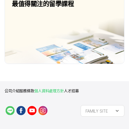
最值得關注的留學課程
公司介紹
服務條款
個人資料處理方針
人才招募
L
f
y
i
FAMILY SITE
I
a
o
n
N
c
u
s
E
e
t
t