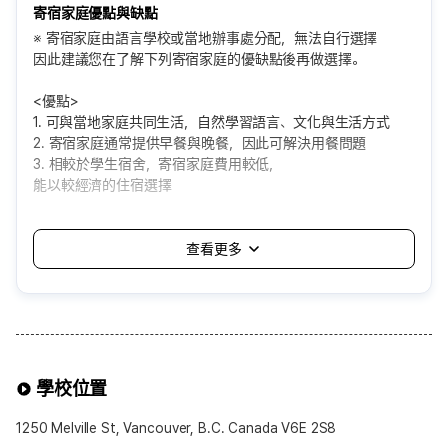
寄宿家庭優點與缺點
※ 寄宿家庭由語言學校或當地辦事處分配，無法自行選擇
因此建議您在了解下列寄宿家庭的優缺點後再做選擇。
<優點>
1. 可與當地家庭共同生活，自然學習語言、文化與生活方式
2. 寄宿家庭通常提供早餐與晚餐，因此可解決用餐問題
3. 相較於學生宿舍，寄宿家庭費用較低，
能以較經濟的住宿選擇
<缺點>
1. 由語言學校自動分配，可能會遇到自己無法適應的家庭
2. 需適應家庭的生活方式與規矩，個人空間與自由可能受限
3. 飲食或生活習慣差異，可能造成不便
4. 通常分配在距離學校約一小時以內的地區，
通勤時間可能較長
可選擇的寄宿家庭方案
學校位置
※可選擇項目※
1.餐食提供
1250 Melville St, Vancouver, B.C. Canada V6E 2S8
• 基本為Half-Board(提供早餐與晚餐)