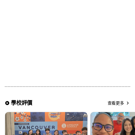
• 若希望Breakfast Only(僅提供早餐)或Self-
Catering(不含餐食)可於申請時提出
2.浴室使用
• 一般為共用浴室(男女共用)
• 部分語言學校可提供私人浴室選項，可自由選擇
3.房型
• 基本提供單人房(Single Room)
• 兩人同行報名時，可選擇 雙人房(Twin Room)
※注意事項※
▶ 若選擇包含餐食的寄宿家庭，廚房使用將受限制
▶ 早餐通常提供麥片與吐司，晚餐則與寄宿家庭成員相同
▶ 每個寄宿家庭依分配情況，最多可容納4位學生共同居住
▶ 夏季旺季及年底期間可能需支付額外費用
▶ 同一寄宿家庭內的學生可能不分性別混住
▶ 房間可能無法上鎖
學校評價
查看更多