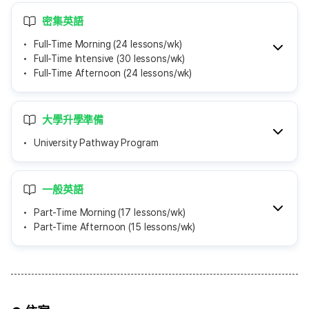
密集英語
Full-Time Morning (24 lessons/wk)
Full-Time Intensive (30 lessons/wk)
Full-Time Afternoon (24 lessons/wk)
大學升學準備
University Pathway Program
一般英語
Part-Time Morning (17 lessons/wk)
Part-Time Afternoon (15 lessons/wk)