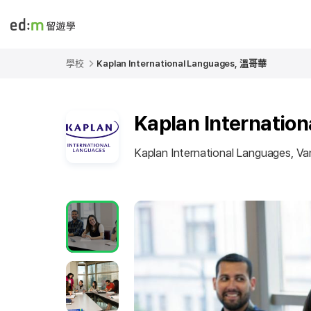
edmtw
學校
Kaplan International Languages, 溫哥華
Kaplan Internati
Kaplan International Languages, V