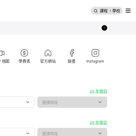
選單
課程
學校
° 視圖
學費表
官方網站
臉書
Instagram
26 年價目
26 年價目