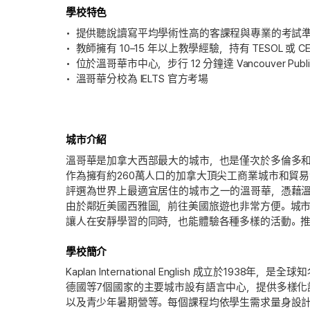
學校特色
提供聽說讀寫平均學術性高的客課程與專業的考試
教師擁有 10–15 年以上教學經驗，持有 TESOL 或 CE
位於溫哥華市中心，步行 12 分鐘達 Vancouver Public 
溫哥華分校為 IELTS 官方考場
城市介紹
溫哥華是加拿大西部最大的城市，也是僅次於多倫多
作為擁有約260萬人口的加拿大頂尖工商業城市和貿易港
評選為世界上最適宜居住的城市之一的溫哥華，憑藉
由於鄰近美國西雅圖，前往美國旅遊也非常方便。城
讓人在安靜學習的同時，也能體驗各種多樣的活動。
學校簡介
Kaplan International English 成立於1
德國等7個國家的主要城市設有語言中心，提供多樣化
以及青少年暑期營等。每個課程均依學生需求量身設計。依