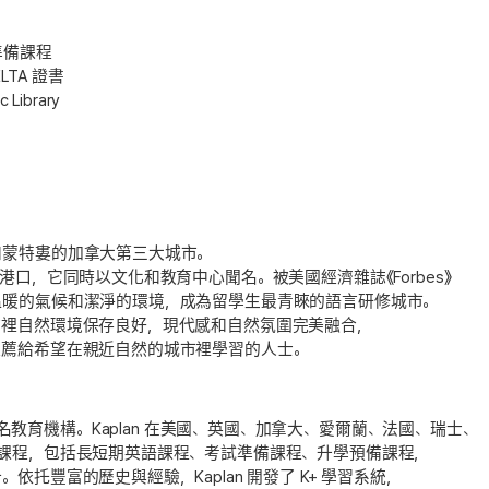
準備課程
LTA 證書
Library
和蒙特婁的加拿大第三大城市。
口，它同時以文化和教育中心聞名。被美國經濟雜誌《Forbes》
溫暖的氣候和潔淨的環境，成為留學生最青睞的語言研修城市。
市裡自然環境保存良好，現代感和自然氛圍完美融合，
推薦給希望在親近自然的城市裡學習的人士。
938年，是全球知名教育機構。Kaplan 在美國、英國、加拿大、愛爾蘭、法國、瑞士、
課程，包括長短期英語課程、考試準備課程、升學預備課程，
托豐富的歷史與經驗，Kaplan 開發了 K+ 學習系統，