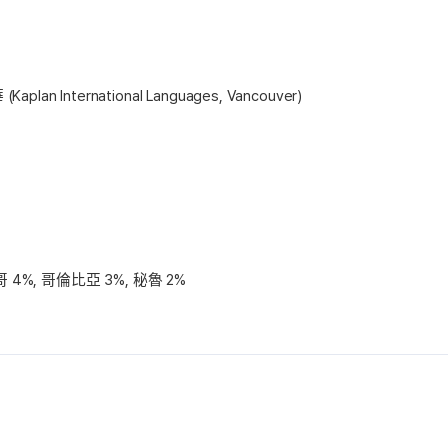
(Kaplan International Languages, Vancouver)
哥 4%, 哥倫比亞 3%, 秘魯 2%