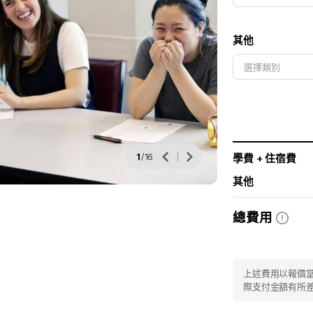
其他
1
/
16
學費 + 住宿費
其他
總費用
上述費用以報價
際支付金額有所