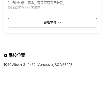
3. 相較於學生宿舍，寄宿家庭費用較低，
能以較經濟的住宿選擇
<缺點>
1. 由語言學校自動分配，可能會遇到自己無法適應的家庭
2. 需適應家庭的生活方式與規矩，個人空間與自由可能受限
3. 飲食或生活習慣差異，可能造成不便
4. 通常分配在距離學校約一小時以內的地區，
通勤時間可能較長
可選擇的寄宿家庭方案
學校位置
※可選擇項目※
1.餐食提供
1050 Alberni St #450, Vancouver, BC V6E 1A3
• 基本為Half-Board(提供早餐與晚餐)
• 若希望Breakfast Only(僅提供早餐)或Self-
Catering(不含餐食)可於申請時提出
2.浴室使用
• 一般為共用浴室(男女共用)
• 部分語言學校可提供私人浴室選項，可自由選擇
3.房型
• 基本提供單人房(Single Room)