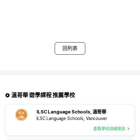
• 兩人同行報名時，可選擇 雙人房(Twin Room)
※注意事項※
▶ 若選擇包含餐食的寄宿家庭，廚房使用將受限制
▶ 早餐通常提供麥片與吐司，晚餐則與寄宿家庭成員相同
▶ 每個寄宿家庭依分配情況，最多可容納4位學生共同居住
▶ 夏季旺季及年底期間可能需支付額外費用
▶ 同一寄宿家庭內的學生可能不分性別混住
▶ 房間可能無法上鎖
回列表
溫哥華 遊學課程 推薦學校
ILSC Language Schools, 溫哥華
ILSC Language Schools, Vancouver
查看學校詳細資訊