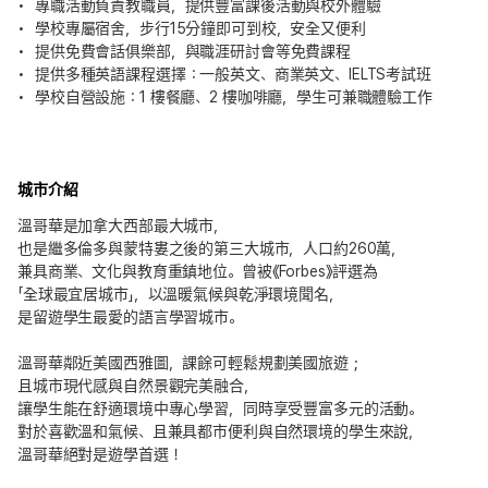
專職活動負責教職員，提供豐富課後活動與校外體驗
學校專屬宿舍，步行15分鐘即可到校，安全又便利
提供免費會話俱樂部，與職涯研討會等免費課程
提供多種英語課程選擇：一般英文、商業英文、IELTS考試班
學校自營設施：1 樓餐廳、2 樓咖啡廳，學生可兼職體驗工作
城市介紹
溫哥華是加拿大西部最大城市，
也是繼多倫多與蒙特婁之後的第三大城市，人口約260萬，
兼具商業、文化與教育重鎮地位。曾被《Forbes》評選為
「全球最宜居城市」，以溫暖氣候與乾淨環境聞名，
是留遊學生最愛的語言學習城市。
溫哥華鄰近美國西雅圖，課餘可輕鬆規劃美國旅遊；
且城市現代感與自然景觀完美融合，
讓學生能在舒適環境中專心學習，同時享受豐富多元的活動。
對於喜歡溫和氣候、且兼具都市便利與自然環境的學生來說，
溫哥華絕對是遊學首選！