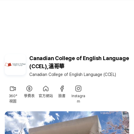
Canadian College of English Language
(CCEL),溫哥華
Canadian College of English Language (CCEL)
360°
學費表
官方網站
臉書
Instagra
視圖
m