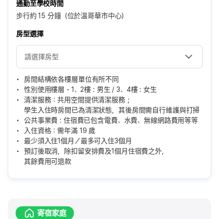
通勤至學校時間
步行約 15 分鐘（位於溫哥華市中心）
房型選擇
房間結構依各樓層單位有所不同
性別使用樓層 - 1、2樓 : 男生 / 3、4樓 : 女生
清潔服務：共用空間提供清潔服務；
學生入住時房間已為清潔狀態，其後房間需自行維護與打掃
公共事業費 : 住宿費已包含電費、水費、無線網路費用等等
入住資格：需年滿 19 歲
最少須入住1個月／最多可入住3個月
預訂後取消，除扣留安排費及1個月住宿費之外，
其餘費用可退款
寄宿家庭