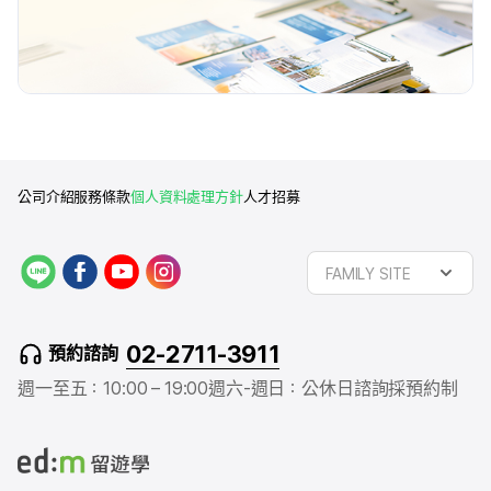
公司介紹
服務條款
個人資料處理方針
人才招募
L
f
y
i
FAMILY SITE
I
a
o
n
N
c
u
s
E
e
t
t
02-2711-3911
預約諮詢
b
u
a
o
b
g
週一至五：10:00 – 19:00
週六-週日：公休日
諮詢採預約制
o
e
r
k
a
m