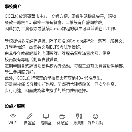
學校簡介
CCEL位於溫哥華市中心，交通方便，周邊生活機能完善，購物、
餐飲一應俱全。學校一樓有餐廳、二樓設有自營咖啡廳，
因此持打工渡假簽或就讀Co-op課程的學生可以兼職在此工作。
學校提供多元課程選擇，除了知名的Co-op課程外，還有一般英文、
升學準備班、商業英文及IELTS考試準備班，
由具多年教學經驗的老師授課，課程品質與滿意度都非常高。
校內設有專職活動負責教職員，
定期舉辦各式課後活動與校內外活動，每週三還有免費會話俱樂部，
學生參與度良好。
此外，CCEL自行管理的學校宿舍可容納40~45名學生，
距離學校僅15分鐘步行路程。雖然宿舍建築略舊，但安全性高、
步行可達，因而成為學生搶手的熱門住宿選擇。
設施／服務
Wi-Fi
自習室
電腦室
休息室
販賣部
課外活動