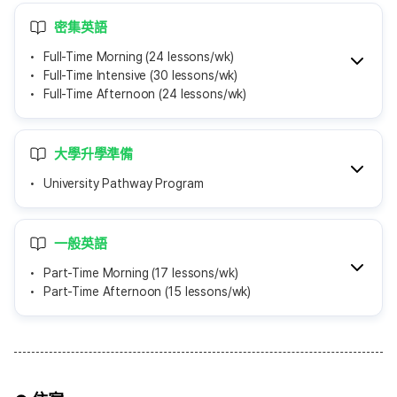
密集英語
Full-Time Morning (24 lessons/wk)
Full-Time Intensive (30 lessons/wk)
Full-Time Afternoon (24 lessons/wk)
大學升學準備
University Pathway Program
一般英語
Part-Time Morning (17 lessons/wk)
Part-Time Afternoon (15 lessons/wk)