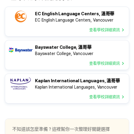
是因為媽媽事先做了很多功課，
在遊學準備過程中ed
在比較過多家代辦機構後，認為 edm
？ 這次到加拿大溫哥華
EC English Language Centers, 溫哥華
提供的資訊最透明、顧問回覆速度快，
的兩個月，
EC English Language Centers, Vancouver
而且口碑也不錯。在整個準備過程中，
是我人生中非常特別
我確實也感受到 edm 的用心與專業。
當初決定出國學英文
查看學校詳細資訊
抵達當地後，edm 也會持續透過 LINE
其實有點茫然，
關心我在國外的狀況。 Q：
不知道從哪裡開始準
加拿大遊學國家及語言學校選擇
後來我在網路上查到
Bayswater College, 溫哥華
決定前往這個國家和學校的理由是什麼
訊，最後選擇了 ed
Bayswater College, Vancouver
？
是因為他們的網站內
查看學校詳細資訊
我之所以會選擇前往加拿大的溫哥華，
顧問回覆也很快，
以及就讀這間語言學校，
讓我在整個申請過程
從學校挑選、文件準備
Kaplan International Languages, 溫哥華
都提供很詳細的建議
Kaplan International Languages, Vancouver
讓我能夠順利抵達溫
Q：加
查看學校詳細資訊
不知道該怎麼準備？這裡幫你一次整理好關鍵選擇