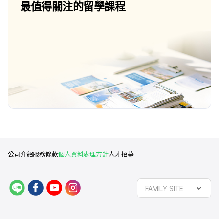
最值得關注的留學課程
公司介紹
服務條款
個人資料處理方針
人才招募
L
f
y
i
FAMILY SITE
I
a
o
n
N
c
u
s
E
e
t
t