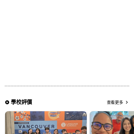
• 若希望Breakfast Only(僅提供早餐)或Self-
Catering(不含餐食)可於申請時提出
2.浴室使用
• 一般為共用浴室(男女共用)
• 部分語言學校可提供私人浴室選項，可自由選擇
3.房型
• 基本提供單人房(Single Room)
• 兩人同行報名時，可選擇 雙人房(Twin Room)
※注意事項※
▶ 若選擇包含餐食的寄宿家庭，廚房使用將受限制
▶ 早餐通常提供麥片與吐司，晚餐則與寄宿家庭成員相同
▶ 每個寄宿家庭依分配情況，最多可容納4位學生共同居住
▶ 夏季旺季及年底期間可能需支付額外費用
▶ 同一寄宿家庭內的學生可能不分性別混住
▶ 房間可能無法上鎖
學校評價
查看更多