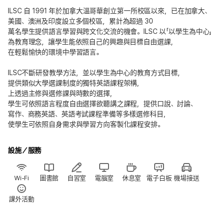
ILSC 自 1991 年於加拿大溫哥華創立第一所校區以來，已在加拿大、
美國、澳洲及印度設立多個校區，累計為超過 30
萬名學生提供語言學習與跨文化交流的機會。ILSC 以「以學生為中心」
為教育理念，讓學生能依照自己的興趣與目標自由選課，
在輕鬆愉快的環境中學習語言。
ILSC不斷研發教學方法，並以學生為中心的教育方式目標，
提供類似大學選課制度的獨特英語課程架構，
上透過主修與選修課與時數的選擇，
學生可依照語言程度自由選擇欲聽講之課程，提供口說、討論、
寫作、商務英語、英語考試課程準備等多樣選修科目，
使學生可依照自身需求與學習方向客製化課程安排。
設施／服務
Wi-Fi
圖書館
自習室
電腦室
休息室
電子白板
機場接送
課外活動