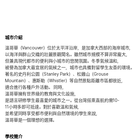
城市介紹
溫哥華（Vancouver）位於太平洋沿岸，是加拿大西部的海岸城市，
以海洋與群山交織的壯麗景觀聞名。雖然城市規模不算非常龐大，
但兼具現代都市的便利與小城市的悠閒氛圍。冬季氣候溫和，
被譽為加拿大最宜居的氣候之一，城市也具備對留學生友善的環境。
著名的史丹利公園（Stanley Park）、松雞山（Grouse
Mountain）、惠斯勒（Whistler）等自然景點距離市區都很近，
適合進行各種戶外活動。 同時，
溫哥華擁有世界級的教育與文化設施，
是語言研修學生最喜愛的城市之一。從台灣搭乘直航約需10-
11小時多即可抵達。對於喜歡溫和氣候，
並希望同時享受都市便利與自然環境的學生來說，
溫哥華是一個理想的選擇。
學校簡介