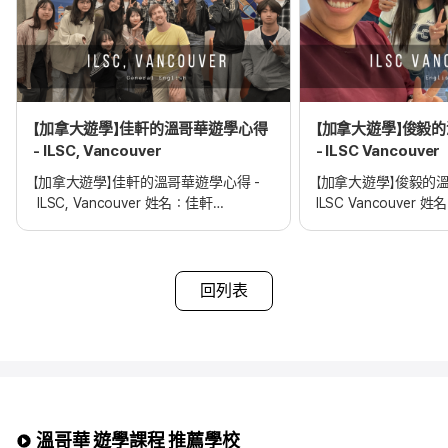
【加拿大遊學】佳軒的溫哥華遊學心得
【加拿大遊學】俊毅
- ILSC, Vancouver
- ILSC Vancouver
【加拿大遊學】佳軒的溫哥華遊學心得 -
【加拿大遊學】俊毅的
ILSC, Vancouver 姓名：佳軒
ILSC Vancouver 
申請學校：ILSC, Vancouver
申請學校： ILSC Vanc
申請課程：General English 摘要：
申請課程：English
加拿大溫哥華遊學心得
加拿大溫哥華遊學心
選擇edm遊學代辦的理由
選擇edm遊學代辦的
回列表
遊學國家及語言學校選擇 遊學生活分享
遊學國家及語言學校
遊學住宿生活
遊學住宿生活
遊學最開心與最難忘的時刻
遊學最開心與最難忘
遊學帶來的影響與改變 遊學心得與計畫
加拿大遊學帶來的改變
Q：選擇edm遊學代辦的理由
選擇edm遊學代辦的
其實一開始選擇 edm
為什麼選擇edm遊學
作為我留遊學計畫的協助單位，
想呢?
溫哥華 遊學課程 推薦學校