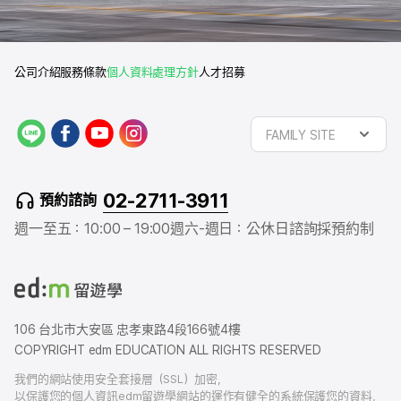
公司介紹
服務條款
個人資料處理方針
人才招募
L
f
y
i
FAMILY SITE
I
a
o
n
N
c
u
s
E
e
t
t
02-2711-3911
預約諮詢
b
u
a
o
b
g
週一至五：10:00 – 19:00
週六-週日：公休日
諮詢採預約制
o
e
r
k
a
m
106 台北市大安區 忠孝東路4段166號4樓
COPYRIGHT edm EDUCATION ALL RIGHTS RESERVED
我們的網站使用安全套接層（SSL）加密，
以保護您的個人資訊edm留遊學網站的運作有健全的系統保護您的資料，