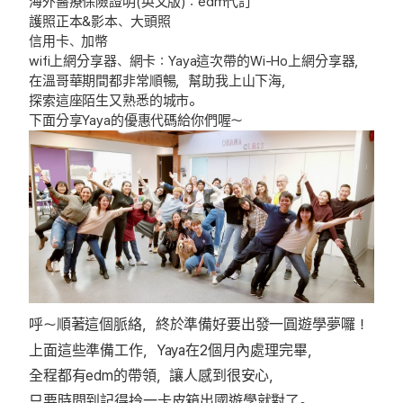
海外醫療保險證明(英文版)：edm代訂
護照正本&影本、大頭照
信用卡、加幣
wifi上網分享器、網卡：Yaya這次帶的Wi-Ho上網分享器，
在溫哥華期間都非常順暢，幫助我上山下海，
探索這座陌生又熟悉的城市。
下面分享Yaya的優惠代碼給你們喔～
呼～順著這個脈絡，終於準備好要出發一圓遊學夢囉！
上面這些準備工作，Yaya在2個月內處理完畢，
全程都有edm的帶領，讓人感到很安心，
只要時間到記得拎一卡皮箱出國遊學就對了。