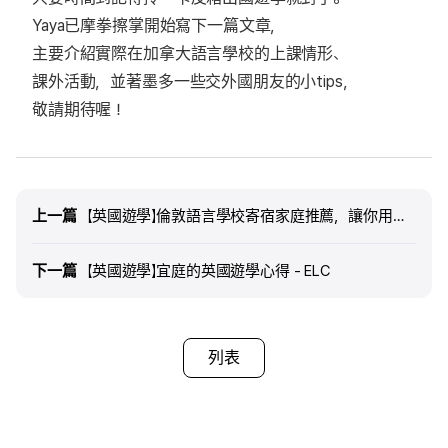
Yaya已摩拳擦掌開始寫下一篇文章，
主要介紹實際在加拿大語言學校的上課情形、
課外活動，並著墨多一些交外國朋友的小tips，
敬請期待喔！
上一篇
上一篇
【英國遊學】倫敦語言學校寄宿家庭推薦，讓你用心感受英式生活與住宿心得分享 - WEI笑生活
下一篇
下一篇
【英國遊學】宜庭的英國遊學心得 - ELC
列表