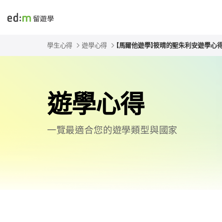
edmtw
學生心得
遊學心得
【馬爾他遊學】筱晴的聖朱利安遊學心得 - E
遊學心得
一覽最適合您的遊學類型與國家