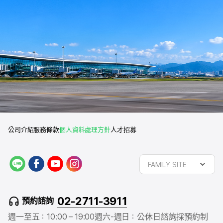
公司介紹
服務條款
個人資料處理方針
人才招募
L
f
y
i
FAMILY SITE
I
a
o
n
N
c
u
s
E
e
t
t
02-2711-3911
預約諮詢
b
u
a
o
b
g
週一至五：10:00 – 19:00
週六-週日：公休日
諮詢採預約制
o
e
r