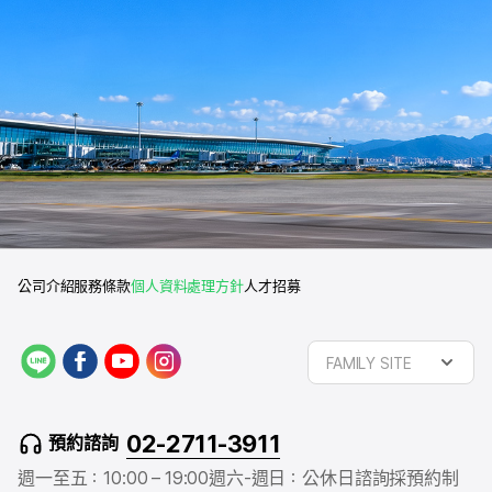
公司介紹
服務條款
個人資料處理方針
人才招募
L
f
y
i
FAMILY SITE
I
a
o
n
N
c
u
s
E
e
t
t
02-2711-3911
預約諮詢
b
u
a
o
b
g
週一至五：10:00 – 19:00
週六-週日：公休日
諮詢採預約制
o
e
r