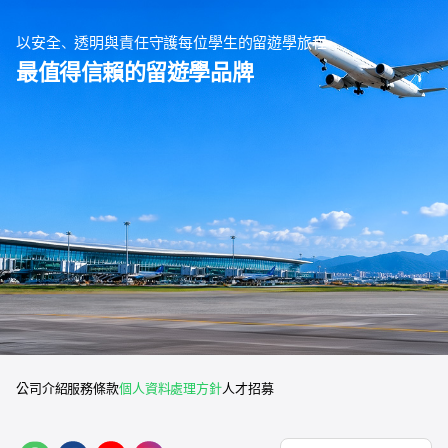
以安全、透明與責任守護每位學生的留遊學旅程
最值得信賴的留遊學品牌
公司介紹
服務條款
個人資料處理方針
人才招募
L
f
y
i