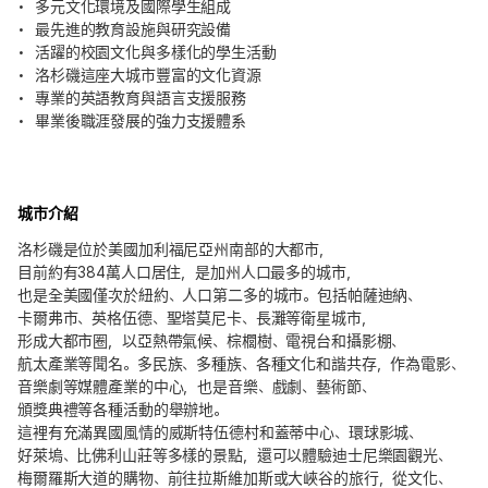
多元文化環境及國際學生組成
最先進的教育設施與研究設備
活躍的校園文化與多樣化的學生活動
洛杉磯這座大城市豐富的文化資源
專業的英語教育與語言支援服務
畢業後職涯發展的強力支援體系
城市介紹
洛杉磯是位於美國加利福尼亞州南部的大都市，
目前約有384萬人口居住，是加州人口最多的城市，
也是全美國僅次於紐約、人口第二多的城市。包括帕薩迪納、
卡爾弗市、英格伍德、聖塔莫尼卡、長灘等衛星城市，
形成大都市圈，以亞熱帶氣候、棕櫚樹、電視台和攝影棚、
航太產業等聞名。多民族、多種族、各種文化和諧共存，作為電影、
音樂劇等媒體產業的中心，也是音樂、戲劇、藝術節、
頒獎典禮等各種活動的舉辦地。
這裡有充滿異國風情的威斯特伍德村和蓋蒂中心、環球影城、
好萊塢、比佛利山莊等多樣的景點，還可以體驗迪士尼樂園觀光、
梅爾羅斯大道的購物、前往拉斯維加斯或大峽谷的旅行，從文化、