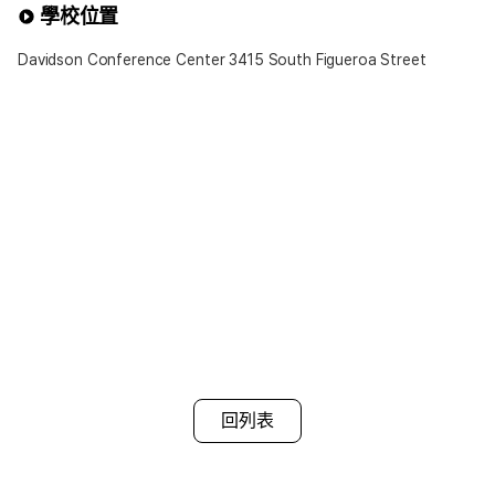
學校位置
※可選擇項目※
1.餐食提供
Davidson Conference Center 3415 South Figueroa Street
• 基本為Half-Board(提供早餐與晚餐)
• 若希望Breakfast Only(僅提供早餐)或Self-
Catering(不含餐食)可於申請時提出
2.浴室使用
• 一般為共用浴室(男女共用)
• 部分語言學校可提供私人浴室選項，可自由選擇
3.房型
• 基本提供單人房(Single Room)
• 兩人同行報名時，可選擇 雙人房(Twin Room)
※注意事項※
▶ 若選擇包含餐食的寄宿家庭，廚房使用將受限制
▶ 早餐通常提供麥片與吐司，晚餐則與寄宿家庭成員相同
▶ 每個寄宿家庭依分配情況，最多可容納4位學生共同居住
▶ 夏季旺季及年底期間可能需支付額外費用
▶ 同一寄宿家庭內的學生可能不分性別混住
▶ 房間可能無法上鎖
回列表