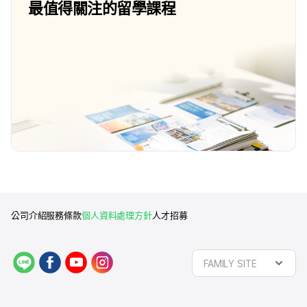
最值得關注的留學課程
公司介紹
服務條款
個人資料處理方針
人才招募
L
f
y
i
FAMILY SITE
I
a
o
n
N
c
u
s
E
e
t
t