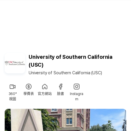
University of Southern California
(USC)
University of Southern California (USC)
360°
學費表
官方網站
臉書
Instagra
視圖
m