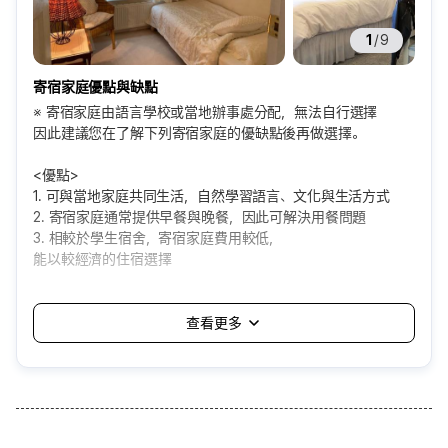
1
/
9
寄宿家庭優點與缺點
※ 寄宿家庭由語言學校或當地辦事處分配，無法自行選擇
因此建議您在了解下列寄宿家庭的優缺點後再做選擇。
<優點>
1. 可與當地家庭共同生活，自然學習語言、文化與生活方式
2. 寄宿家庭通常提供早餐與晚餐，因此可解決用餐問題
3. 相較於學生宿舍，寄宿家庭費用較低，
能以較經濟的住宿選擇
<缺點>
1. 由語言學校自動分配，可能會遇到自己無法適應的家庭
2. 需適應家庭的生活方式與規矩，個人空間與自由可能受限
3. 飲食或生活習慣差異，可能造成不便
4. 通常分配在距離學校約一小時以內的地區，
通勤時間可能較長
可選擇的寄宿家庭方案