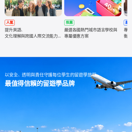
人氣
推薦
嚴
提升英語、
嚴選各國熱門城市語言學校與
專為
文化理解與跨國人際交流能力，
專屬優惠方案
衡學
全面強化未來職涯競爭力
以安全、透明與責任守護每位學生的留遊學旅程
最值得信賴的留遊學品牌