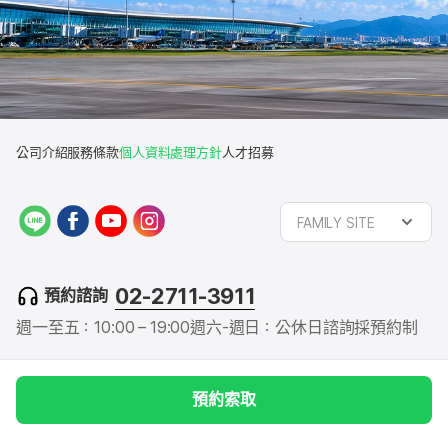
公司介紹
服務條款
個人資料處理方針
人才招募
L
f
y
i
FAMILY SITE
I
a
o
n
N
c
u
s
E
e
t
t
02-2711-3911
預約諮詢
b
u
a
o
b
g
週一至五：10:00 – 19:00
週六-週日：公休日
諮詢採預約制
o
e
r
k
a
m
預約索取
106 台北市大安區 忠孝東路4段166號4樓