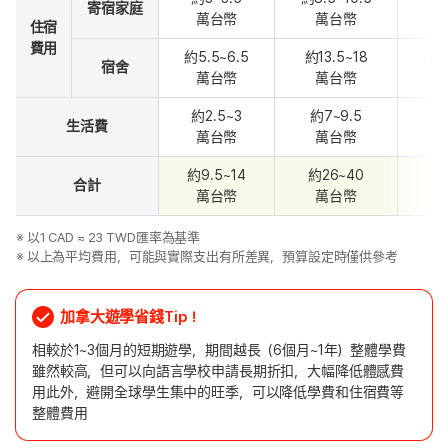
寄宿家庭
萬台幣
萬台幣
住宿
費用
約5.5~6.5
約13.5~18
約2
宿舍
萬台幣
萬台幣
約2.5~3
約7~9.5
約
生活費
萬台幣
萬台幣
約9.5~14
約26~40
約
合計
萬台幣
萬台幣
※ 以1 CAD ≈ 23 TWD匯率為基準
※ 以上為平均費用，可能與實際支出有所差異，預算設定時僅供參考
加拿大遊學省錢Tip！
相較於1~3個月的短期遊學，期間越長（6個月~1年）整體學費
雖然較高，但可以向語言學校申請長期折扣，大幅降低體感費
用此外，避開全球學生集中的旺季，可以降低學費和住宿費等
整體費用