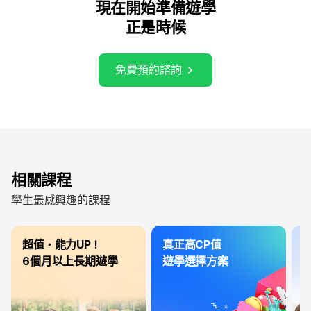
現在開始準備遊學
正是時候
免費預約諮詢
相關課程
學生最感興趣的課程
超值・能力UP！
真正高CP值
3
6個月以上長期遊學
遊學選擇方案