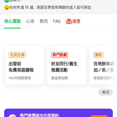
任何年滿 18 歲、對語言學習有興趣的成人皆可參加
核心重點
心得
費用
FAQ
優惠
核
心
重
先到先得
熱門推薦
獨家
點
出發前
好友同行/舊生
在地辦事處
免費英語課程
推薦活動
加／英／澳
180天無限使用
獎金再加碼
突發狀況即時協
4
/
8
熱門遊學城市住宿預約，