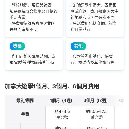
學校地點、規模與師資，
無論是學生宿舍、寄宿家
都是選擇符合您學習目標的
庭或自炊，費用都會因居住
重要考量
的地點和時間而有所不同
學費會依課程與學習期間
生活費用包括交通、飲食
長短而有所不同
和日常花費
機票
其他
費用可能因購票時間、直
包含簽證申請費、保險
飛/轉機等種類而有所不同
費、接送費及其他旅費等
加拿大遊學1個月、3個月、6個月費用
類別/期間
1個月（4週）
3個月（12週）
6個
約4~4.5
約10.5~12.5
約
學費
萬台幣
萬台幣
約3~3.5
約8.5~10.5
約1