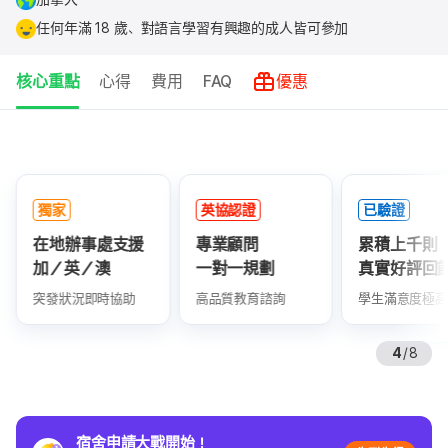
任何年滿 18 歲、對語言學習有興趣的成人皆可參加
核心重點
心得
費用
FAQ
優惠
核
心
重
獨家
英協認證
已驗證
點
在地辦事處支援
專業顧問
累積上千則
加／英／澳
一對一規劃
真實好評回
突發狀況即時協助
高品質教育諮詢
學生滿意度極高
4
/
8
宿舍申請大戰開始！