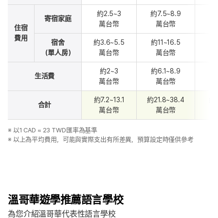
約2.5~3
約7.5~8.9
約
寄宿家庭
萬台幣
萬台幣
住宿
費用
宿舍
約3.6~5.5
約11~16.5
約
（單人房）
萬台幣
萬台幣
約2~3
約6.1~8.9
約1
生活費
萬台幣
萬台幣
約7.2~13.1
約21.8~38.4
約4
合計
萬台幣
萬台幣
※ 以1 CAD ≈ 23 TWD匯率為基準
※ 以上為平均費用，可能與實際支出有所差異，預算設定時僅供參考
溫哥華遊學推薦語言學校
為您介紹溫哥華代表性語言學校