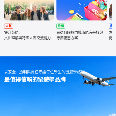
人氣
推薦
嚴
提升英語、
嚴選各國熱門城市語言學校與
專為
文化理解與跨國人際交流能力，
專屬優惠方案
衡學
全面強化未來職涯競爭力
以安全、透明與責任守護每位學生的留遊學旅程
最值得信賴的留遊學品牌