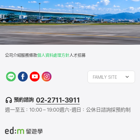
公司介紹
服務條款
個人資料處理方針
人才招募
L
f
y
i
FAMILY SITE
I
a
o
n
N
c
u
s
E
e
t
t
02-2711-3911
預約諮詢
b
u
a
o
b
g
週一至五：10:00 – 19:00
週六-週日：公休日
諮詢採預約制
o
e
r
k
a
m