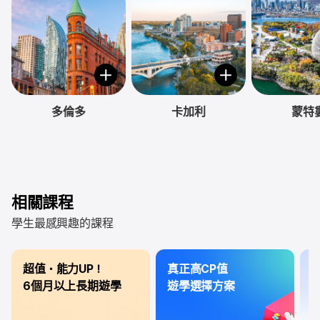
多倫多
卡加利
蒙特
相關課程
學生最感興趣的課程
超值・能力UP！
真正高CP值
3
6個月以上長期遊學
遊學選擇方案