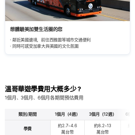
想體驗美加雙生活圈的您
鄰近美國邊境，前往西雅圖等城市交通便利
同時可感受加拿大與美國的文化氛圍
溫哥華遊學費用大概多少？
1個月、3個月、6個月各期間預估費用
類別/期間
1個月（4週）
3個月（12週）
6個
約2.7~4.6
約8.2~13
約15
學費
萬台幣
萬台幣