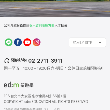
公司介紹
服務條款
個人資料處理方針
人才招募
L
f
y
i
FAMILY SITE
I
a
o
n
N
c
u
s
E
e
t
t
02-2711-3911
預約諮詢
b
u
a
o
b
g
週一至五：10:00 – 19:00
週六-週日：公休日
諮詢採預約制
o
e
r
k
a
m
106 台北市大安區 忠孝東路4段166號4樓
COPYRIGHT edm EDUCATION ALL RIGHTS RESERVED
我們的網站使用安全套接層（SSL）加密，