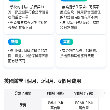
學校的地點、規模與師
無論是學生宿舍、寄宿家
資，都是選擇符合您學習目
庭或自炊，費用都會因居住
標的重要考量
的地點和時間而有所不同
學費會依課程與學習期間
生活費用包括交通、飲食
長短而有所不同
和日常花費
機票
其他
費用會因您購買機票的時
有簽證申請費、保險費、
間、直達／中途停留等因素
接機費和其他旅行費用
而有所不同
美國遊學 1個月、3個月、6個月費用
分類／期間
1個月 (4週)
3個月 (12週)
6個
約6.5~7.5
約17.5~19.5
約
學費
萬台幣
萬台幣