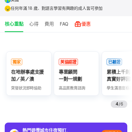
任何年滿 18 歲、對語言學習有興趣的成人皆可參加
核心重點
心得
費用
FAQ
優惠
核
心
重
獨家
英協認證
已驗證
點
在地辦事處支援
專業顧問
累積上千則
加／英／澳
一對一規劃
真實好評回
突發狀況即時協助
高品質教育諮詢
學生滿意度極高
4
/
6
熱門遊學城市住宿預訂，