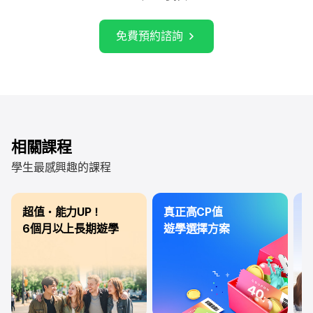
免費預約諮詢
相關課程
學生最感興趣的課程
超值・能力UP！
真正高CP值
3
6個月以上長期遊學
遊學選擇方案