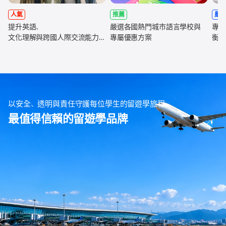
人氣
推薦
嚴
提升英語、
嚴選各國熱門城市語言學校與
專為
文化理解與跨國人際交流能力，
專屬優惠方案
衡學
全面強化未來職涯競爭力
以安全、透明與責任守護每位學生的留遊學旅程
最值得信賴的留遊學品牌