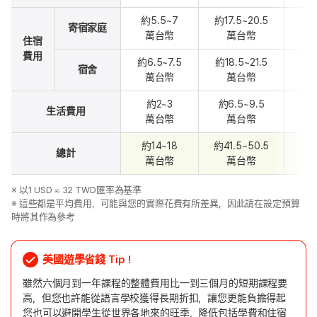
約5.5~7
約17.5~20.5
約3
寄宿家庭
萬台幣
萬台幣
住宿
費用
約6.5~7.5
約18.5~21.5
約3
宿舍
萬台幣
萬台幣
約2~3
約6.5~9.5
約
生活費用
萬台幣
萬台幣
約14~18
約41.5~50.5
約
總計
萬台幣
萬台幣
※ 以1 USD ≈ 32 TWD匯率為基準
※ 這些都是平均費用，可能與您的實際花費有所差異，因此請在設定預算
時將其作為參考
美國遊學省錢 Tip！
雖然六個月到一年課程的整體費用比一到三個月的短期課程要
高，但您也許能從語言學校獲得長期折扣，讓您更能負擔得起
您也可以避開學生從世界各地來的旺季，降低包括學費和住宿