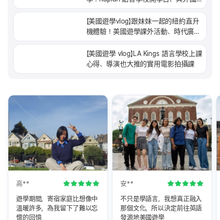
同學的Free Talking
【美國遊學vlog】跟妹妹一起的紐約直升
機體驗！美國遊學課外活動、時代廣
場、遊學日常
【美國遊學 vlog】LA Kings 語言學校上課
心得、導演也大推的實用電影拍攝課
高**
安**
遊學期間，寄宿家庭比想像中
不只是學語言，我想真正融入
溫暖許多，為我留下了難以忘
那個文化，所以決定前往英語
懷的回憶
發源地美國遊學