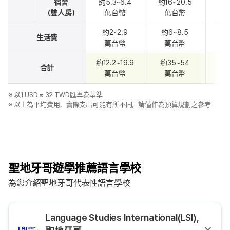
宿舍
約5.3~6.4
約16~20.5
約3
（雙人房）
萬台幣
萬台幣
約2~2.9
約6~8.5
約1
生活費
萬台幣
萬台幣
約12.2~19.9
約35~54
約
合計
萬台幣
萬台幣
※ 以1 USD ≈ 32 TWD匯率為基準
※ 以上為平均費用，實際支出可能有所不同，請僅作為預算規劃之參考
聖地牙哥遊學推薦語言學校
為您介紹聖地牙哥代表性語言學校
Language Studies International(LSI),