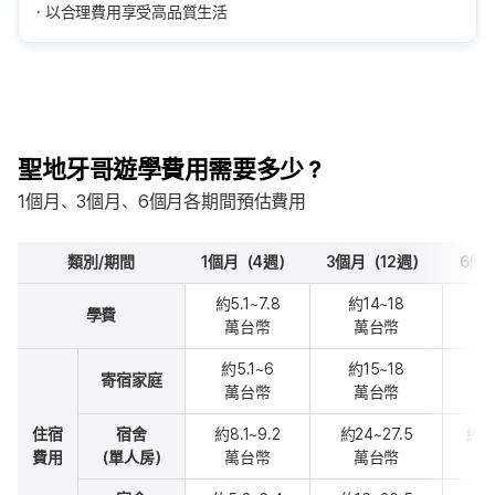
以合理費用享受高品質生活
聖地牙哥遊學費用需要多少？
1個月、3個月、6個月各期間預估費用
類別/期間
1個月（4週）
3個月（12週）
6個
約5.1~7.8
約14~18
約
學費
萬台幣
萬台幣
約5.1~6
約15~18
約
寄宿家庭
萬台幣
萬台幣
住宿
宿舍
約8.1~9.2
約24~27.5
約48
費用
（單人房）
萬台幣
萬台幣