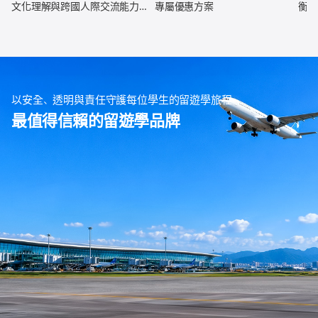
文化理解與跨國人際交流能力，
專屬優惠方案
衡學
全面強化未來職涯競爭力
以安全、透明與責任守護每位學生的留遊學旅程
最值得信賴的留遊學品牌