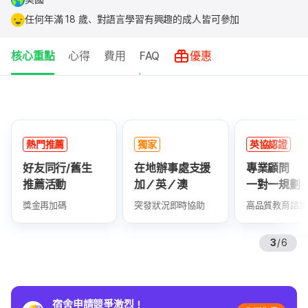
任何年滿 18 歲、對語言學習有興趣的成人皆可參加
核心重點
心得
費用
FAQ
優惠
核
心
重
獨家
英協認證
已驗證
點
在地辦事處支援
專業顧問
累積上千則
加／英／澳
一對一規劃
真實好評回
突發狀況即時協助
高品質教育諮詢
學生滿意度極高
4
/
6
宿舍申請競爭激烈！