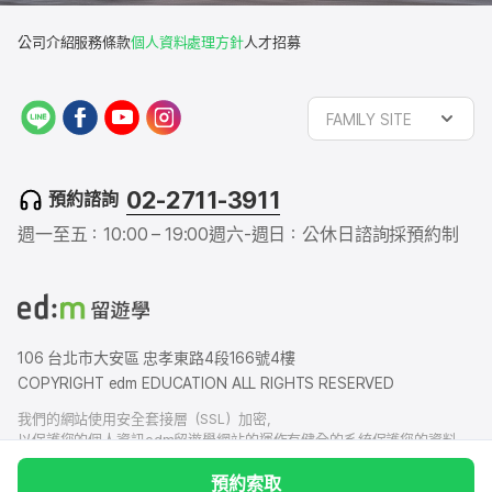
公司介紹
服務條款
個人資料處理方針
人才招募
L
f
y
i
FAMILY SITE
I
a
o
n
N
c
u
s
E
e
t
t
02-2711-3911
預約諮詢
b
u
a
o
b
g
週一至五：10:00 – 19:00
週六-週日：公休日
諮詢採預約制
o
e
r
k
a
m
106 台北市大安區 忠孝東路4段166號4樓
COPYRIGHT edm EDUCATION ALL RIGHTS RESERVED
我們的網站使用安全套接層（SSL）加密，
以保護您的個人資訊edm留遊學網站的運作有健全的系統保護您的資料，
我們也有賠償責任保險，以防您的個人資料洩露給外界造成損害
預約索取