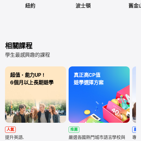
紐約
波士頓
舊金
相關課程
學生最感興趣的課程
超值・能力UP！
真正高CP值
3
6個月以上長期遊學
遊學選擇方案
人氣
推薦
嚴
提升英語、
嚴選各國熱門城市語言學校與
專為