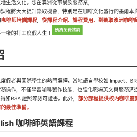
在地生活文化。想在澳洲從事餐飲服務業，
師課程將大大提升錄取機會，特別是在咖啡文化盛行的墨爾本
的
咖啡師培訓課程
，
從課程介紹、
課程費用
、到獲取
澳洲咖啡
不一樣的打工度假人生！
紹
與國際學生的熱門選擇。當地語言學校如 Impact、BROWN
實務操作，不僅學習咖啡製作技能，也強化職場英文與服務溝
得如RSA 證照等認可證書。此外，
部分課程提供校內咖啡廳
前的最佳準備。
 English 咖啡師英語課程