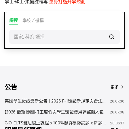
學士·碩士·預備課程等
量身打造升學規劃
課程
學校／機構
國家, 科系 選擇
公告
更多
美國學生簽證最新公告｜2026 F-1簽證新規定與合法停留期限變更解析
26.07.30
【2026 最新】澳洲打工度假與學生簽證費用調整懶人包
26.07.08
GIO IELTS雅思線上課程 x 100%擬真模擬試題 x 解題技巧
26.06.17