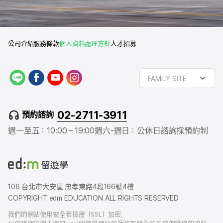
公司介紹
服務條款
個人資料處理方針
人才招募
L
f
y
i
FAMILY SITE
I
a
o
n
N
c
u
s
E
e
t
t
02-2711-3911
預約諮詢
b
u
a
o
b
g
週一至五：10:00 – 19:00
週六-週日：公休日
諮詢採預約制
o
e
r
k
a
m
106 台北市大安區 忠孝東路4段166號4樓
COPYRIGHT edm EDUCATION ALL RIGHTS RESERVED
我們的網站使用安全套接層（SSL）加密，