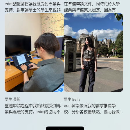
edm整體過程讓我感受到專業與
在準備申請文件，同時忙於大學
支持，對申請碩士的學生來說非
課業與準備英文檢定，因為有
常安心且值得信任。
edm的協助，讓我能在應付學校
課業的也能同步進行學校的申
請，大幅減少在申請過程的焦慮
與困擾。
學生 昱騰
學生 Bella
整體申請過程中我始終感受到專
edm留學依照我的需求推薦學
業與溫暖的支持。edm的協助不
校、分析各校優缺點，協助我做
只是節省時間，更是一份心理上
出最適合的選擇。
的穩定與保障，非常推薦！