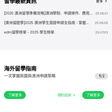
留學最新資訊
更多
【2025 澳洲留學準備攻略】澳洲學制、申請條件、費用、簽證準備一次搞懂！| ed:m 專業留學代辦
25.06.01
【澳洲留遊學】2025 澳洲學生簽證申請全指南：掌握新政策與申請重點
25.06.05
edm留學榜單 - 2025 學生榜單
25.07.03
海外留學指南
一次掌握英國與澳洲申請策略
1
/
2
英國
澳洲
了解更多
預約諮詢
了解更多
英語教學發源地
實用的教育體
藝術與文化中心
就業連結課程