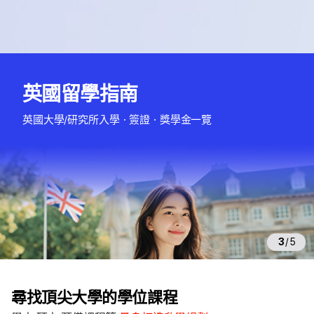
海
外
英國留學指南
大
學
英國大學/研究所入學・簽證・獎學金一覽
主
頁
3
/
5
尋找頂尖大學的學位課程