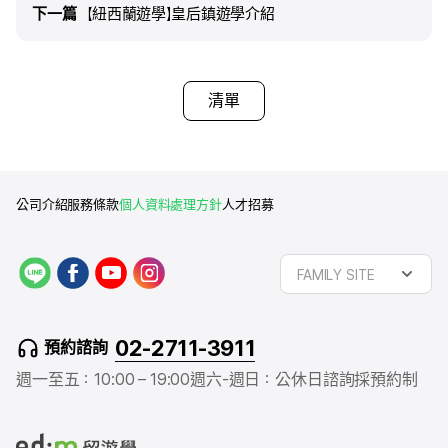
下一篇
下一篇
【紐西蘭遊學】皇后鎮遊學介紹
清單
公司介紹
服務條款
個人資料處理方針
人才招募
L
f
y
i
FAMILY SITE
I
a
o
n
N
c
u
s
E
e
t
t
02-2711-3911
預約諮詢
b
u
a
o
b
g
週一至五：10:00 – 19:00
週六-週日：公休日
諮詢採預約制
o
e
r
k
a
m