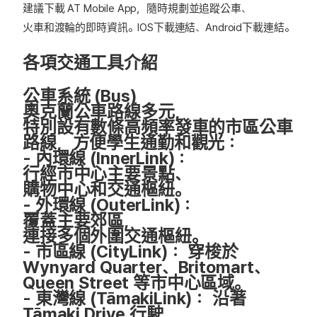
建議下載 AT Mobile App，隨時規劃並追蹤公車、
火車和渡輪的即時資訊。
IOS下載連結
、
Android下載連結
。
各項交通工具介紹
公車系統 (Bus)
奧克蘭公車路線多元，
特別設有數條高頻率發車的市區公車
路線，方便學生通勤和觀光：
-
內環線 (InnerLink)：
行經市中心主要景點、
購物中心和交通樞紐。
-
外環線 (OuterLink)
：
覆蓋主要郊區，
連接多個外圍交通樞紐。
-
市區線 (CityLink)
： 穿梭於
Wynyard Quarter、Britomart、
Queen Street 等市中心區域。
- 東灣線 (TāmakiLink)
： 沿著
Tāmaki Drive 行駛，