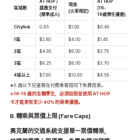
AT HOP /
AT HOP
現金
區域數
感應支付
(16-
(火車限定)
(標準成人)
19歲學生優惠)
Citylink
0.85
$1.00
$0.45
1區
$2.80
$4.00
$1.45
2區
$4.65
$6.00
$2.75
3區
$6.25
$8.00
$3.70
4區以上
$7.65
$10.00
$4.55
※
5 歲以下兒童需在付費乘客陪同下免費搭乘。
※16-19 歲的全職學生，必須註冊並使用 AT HOP
卡才能享有至少 40% 的乘車優惠。
B. 轉乘與票價上限 (Fare Caps)
奧克蘭的交通系統支援單一票價轉乘，