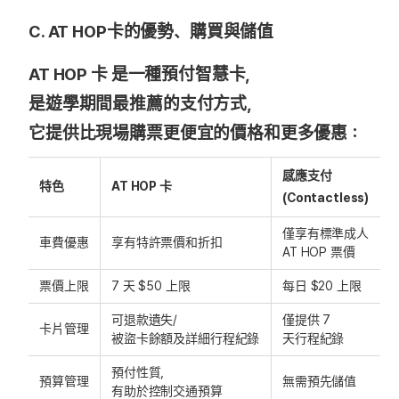
C. AT HOP卡的優勢、購買與儲值
AT HOP 卡 是一種預付智慧卡，
是遊學期間最推薦的支付方式，
它提供比現場購票更便宜的價格和更多優惠：
感應支付
特色
AT HOP 卡
(Contactless)
僅享有標準成人
車費優惠
享有特許票價和折扣
AT HOP 票價
票價上限
7 天 $50 上限
每日 $20 上限
可退款遺失/
僅提供 7
卡片管理
被盜卡餘額及詳細行程紀錄
天行程紀錄
預付性質，
預算管理
無需預先儲值
有助於控制交通預算