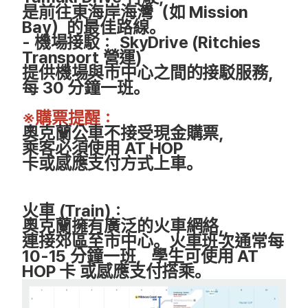
是前往東海岸海灣（如 Mission
Bay）的最佳路線。
-
機場接駁：
SkyDrive (Ritchies
Transport 營運)
提供機場與市中心之間的接駁服務，
每 30 分鐘一班。
※購票提醒：
奧克蘭公車不接受現金購票，
乘客必須使用 AT HOP
卡或感應支付方式上車。
火車 (Train)：
奧克蘭擁有廣泛的火車網絡，
連接郊區至市中心。火車班次通常每
10-15 分鐘一班，學生可使用 AT
HOP 卡 或感應支付搭乘。