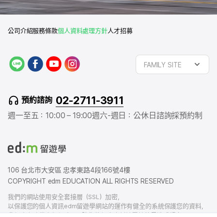
公司介紹
服務條款
個人資料處理方針
人才招募
L
f
y
i
FAMILY SITE
I
a
o
n
N
c
u
s
E
e
t
t
02-2711-3911
預約諮詢
b
u
a
o
b
g
週一至五：10:00 – 19:00
週六-週日：公休日
諮詢採預約制
o
e
r
k
a
m
106 台北市大安區 忠孝東路4段166號4樓
COPYRIGHT edm EDUCATION ALL RIGHTS RESERVED
我們的網站使用安全套接層（SSL）加密，
以保護您的個人資訊edm留遊學網站的運作有健全的系統保護您的資料，
我們也有賠償責任保險，以防您的個人資料洩露給外界造成損害