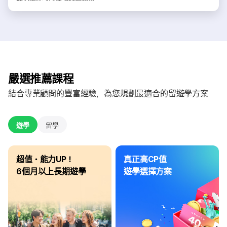
嚴選推薦課程
結合專業顧問的豐富經驗，為您規劃最適合的留遊學方案
遊學
留學
超值・能力UP！
真正高CP值
6個月以上長期遊學
遊學選擇方案