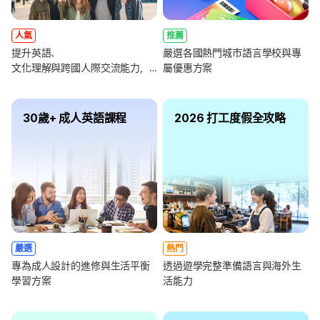
人氣
推薦
提升英語、
嚴選各國熱門城市語言學校與專
文化理解與跨國人際交流能力，
屬優惠方案
全面強化未來職涯競爭力
30歲+ 成人英語課程
2026 打工度假全攻略
嚴選
熱門
專為成人設計的進修與生活平衡
透過遊學完整準備語言與海外生
學習方案
活能力