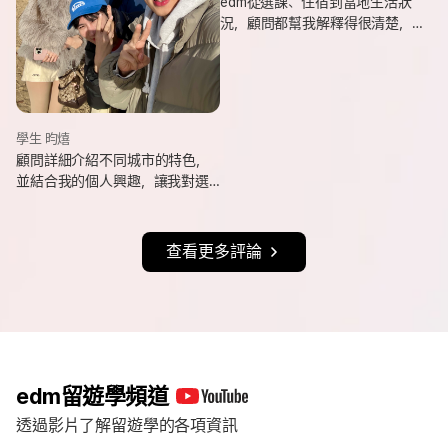
edm從選課、住宿到當地生活狀
況，顧問都幫我解釋得很清楚，
也會分享她自己的遊學經驗與選
課建議，讓我對未知的事情更有
方向。
學生 昀熺
顧問詳細介紹不同城市的特色，
並結合我的個人興趣，讓我對選
擇城市更有方向，也持續更新申
請進度與提醒相關事項，讓整體
流程更清楚順利。
查看更多評論
edm留遊學頻道
透過影片了解留遊學的各項資訊