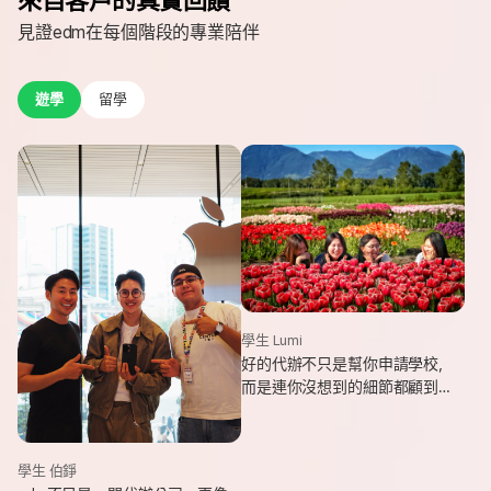
見證edm在每個階段的專業陪伴
遊學
留學
學生 Lumi
好的代辦不只是幫你申請學校，
而是連你沒想到的細節都顧到
了。edm專業和貼心，讓我這趟
遊學旅程從規劃到落地，都能踏
實又順利。
學生 伯錚