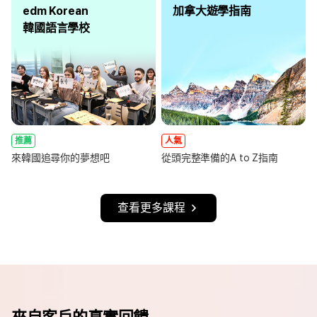
edm Korean
加拿大遊學指南
韓國語言學校
推薦
人氣
來韓國追尋你的夢想吧
從頭完整準備的A to Z指南
查看更多課程
來自客戶的真實回饋