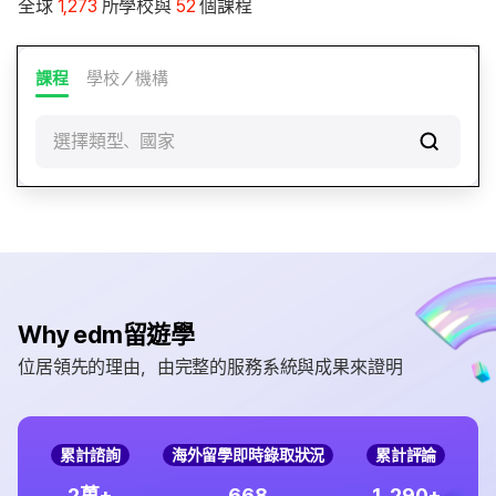
全球
1,273
所學校與
52
個課程
課程
學校／機構
選擇類型、國家
Why edm留遊學
位居領先的理由，由完整的服務系統與成果來證明
累計諮詢
海外留學即時錄取狀況
累計評論
,
2
6
6
8
1
2
9
0
萬+
+