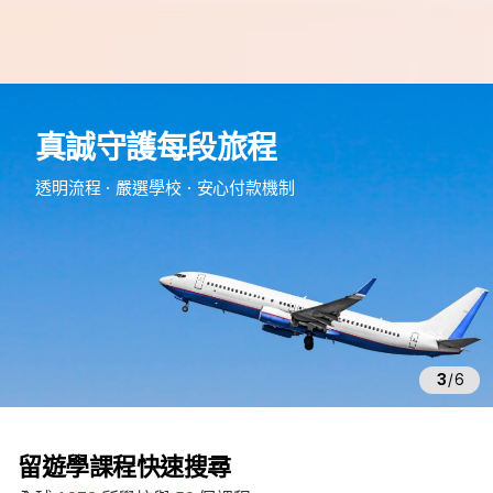
e
d
真誠守護每段旅程
m
留
透明流程・嚴選學校・安心付款機制
遊
學
3
/
6
留遊學課程快速搜尋