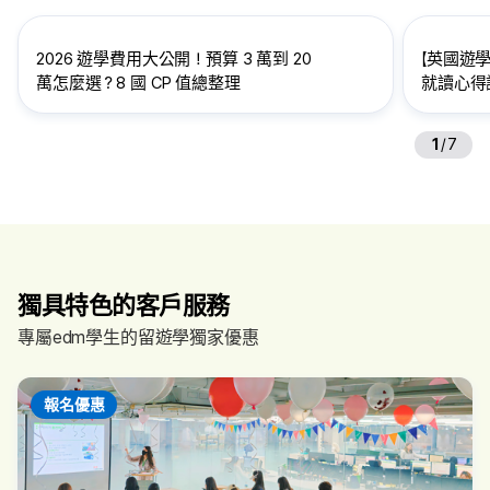
2026 遊學費用大公開！預算 3 萬到 20
【英國遊學
萬怎麼選？8 國 CP 值總整理
就讀心得訪
給想到英
1
/
7
獨具特色的客戶服務
專屬edm學生的留遊學獨家優惠
報名優惠