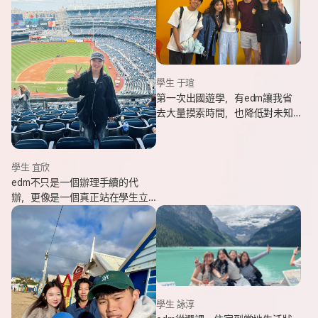
學生 于瑄
第一次出國遊學，有edm讓我省
去大量摸索時間，也降低對未知
環境的緊張感。遇到問題時，顧
問即時回覆與協助，整體體驗非
常安心。
學生 宜欣
edm不只是一個辦理手續的代
辦，更像是一個真正站在學生立
場、陪伴並支持你完成留遊學夢
想的夥伴。這也是我會想推薦
edm的原因。
學生 詠淳