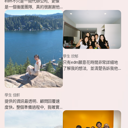
edm不只是一間代辦公司，更像
是一個後援團隊，真的很謝謝他
們的幫忙，讓我能安心出發，去
追逐我一直想完成的留遊學夢
想。
學生 欣郁
只有edm願意花時間非常詳細地
了解我的想法，並清楚告訴我他
們可以提供哪些協助，同時給我
更多不同的選項，讓原本對未來
感到迷茫的我慢慢看見方向。
學生 佳軒
提供的資訊最透明、顧問回覆速
度快。整個準備過程中，我確實
也感受到edm的用心與專業。抵
達當地後也會持續透過LINE關心
我在國外的狀況。