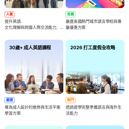
人氣
推薦
提升英語、
嚴選各國熱門城市語言學校與專
文化理解與跨國人際交流能力，
屬優惠方案
全面強化未來職涯競爭力
30歲+ 成人英語課程
2026 打工度假全攻略
嚴選
熱門
專為成人設計的進修與生活平衡
透過遊學完整準備語言與海外生
學習方案
活能力