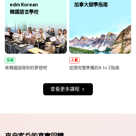
edm Korean
加拿大遊學指南
韓國語言學校
推薦
人氣
來韓國追尋你的夢想吧
從頭完整準備的A to Z指南
查看更多課程
來自客戶的真實回饋