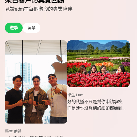
見證edm在每個階段的專業陪伴
遊學
留學
學生 Lumi
好的代辦不只是幫你申請學校，
而是連你沒想到的細節都顧到
了。edm專業和貼心，讓我這趟
遊學旅程從規劃到落地，都能踏
實又順利。
學生 伯錚