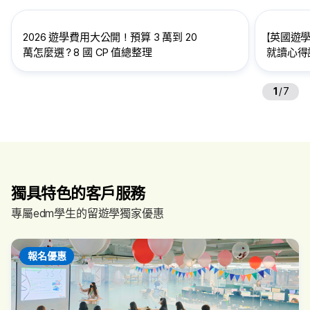
2026 遊學費用大公開！預算 3 萬到 20
【英國遊學
萬怎麼選？8 國 CP 值總整理
就讀心得訪
給想到英
1
/
7
獨具特色的客戶服務
專屬edm學生的留遊學獨家優惠
報名優惠