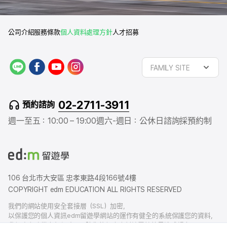
公司介紹
服務條款
個人資料處理方針
人才招募
L
f
y
i
FAMILY SITE
I
a
o
n
N
c
u
s
E
e
t
t
02-2711-3911
預約諮詢
b
u
a
o
b
g
週一至五：10:00 – 19:00
週六-週日：公休日
諮詢採預約制
o
e
r
k
a
m
106 台北市大安區 忠孝東路4段166號4樓
COPYRIGHT edm EDUCATION ALL RIGHTS RESERVED
我們的網站使用安全套接層（SSL）加密，
以保護您的個人資訊edm留遊學網站的運作有健全的系統保護您的資料，
我們也有賠償責任保險，以防您的個人資料洩露給外界造成損害