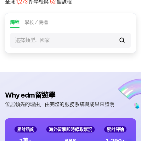
全球
1,273
所學校與
52
個課程
課程
學校／機構
選擇類型、國家
Why edm留遊學
位居領先的理由，由完整的服務系統與成果來證明
累計諮詢
海外留學即時錄取狀況
累計評論
,
2
6
6
8
1
2
9
0
萬+
+