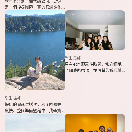
edm不只是一間代辦公司，更像
是一個後援團隊，真的很謝謝他
們的幫忙，讓我能安心出發，去
追逐我一直想完成的留遊學夢
想。
學生 欣郁
只有edm願意花時間非常詳細地
了解我的想法，並清楚告訴我他
們可以提供哪些協助，同時給我
更多不同的選項，讓原本對未來
感到迷茫的我慢慢看見方向。
學生 佳軒
提供的資訊最透明、顧問回覆速
度快。整個準備過程中，我確實
也感受到edm的用心與專業。抵
達當地後也會持續透過LINE關心
我在國外的狀況。