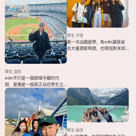
學生 于瑄
第一次出國遊學，有edm讓我省
去大量摸索時間，也降低對未知
環境的緊張感。遇到問題時，顧
問即時回覆與協助，整體體驗非
常安心。
學生 宜欣
edm不只是一個辦理手續的代
辦，更像是一個真正站在學生立
場、陪伴並支持你完成留遊學夢
想的夥伴。這也是我會想推薦
edm的原因。
學生 詠淳