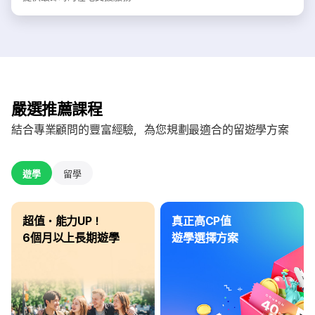
嚴選推薦課程
結合專業顧問的豐富經驗，為您規劃最適合的留遊學方案
遊學
留學
超值・能力UP！
真正高CP值
6個月以上長期遊學
遊學選擇方案