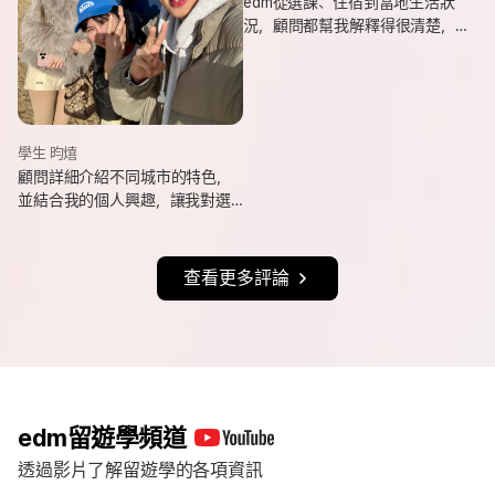
edm從選課、住宿到當地生活狀
況，顧問都幫我解釋得很清楚，
也會分享她自己的遊學經驗與選
課建議，讓我對未知的事情更有
方向。
學生 昀熺
顧問詳細介紹不同城市的特色，
並結合我的個人興趣，讓我對選
擇城市更有方向，也持續更新申
請進度與提醒相關事項，讓整體
流程更清楚順利。
查看更多評論
edm留遊學頻道
透過影片了解留遊學的各項資訊