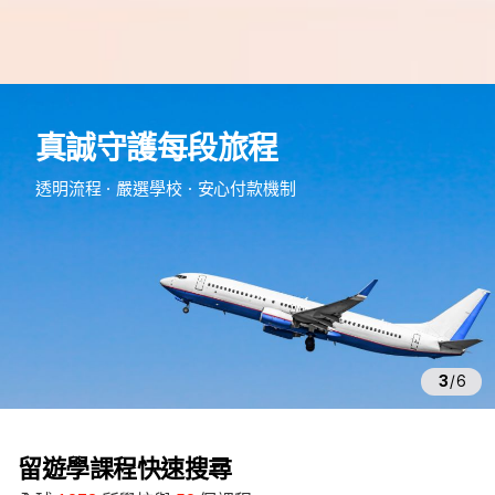
e
d
真誠守護每段旅程
m
留
透明流程・嚴選學校・安心付款機制
遊
學
3
/
6
留遊學課程快速搜尋